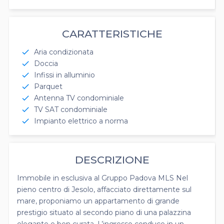
CARATTERISTICHE
Aria condizionata
check
Doccia
check
Infissi in alluminio
check
Parquet
check
Antenna TV condominiale
check
TV SAT condominiale
check
Impianto elettrico a norma
check
DESCRIZIONE
Immobile in esclusiva al Gruppo Padova MLS Nel
pieno centro di Jesolo, affacciato direttamente sul
mare, proponiamo un appartamento di grande
prestigio situato al secondo piano di una palazzina
elegante e ben curata. L’ingresso conduce in un