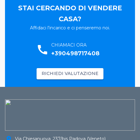
STAI CERCANDO DI VENDERE
CASA?
Affidaci l'incarico e ci penseremo noi.
CHIAMACI ORA
call
+390498717408
RICHIEDI VALUTAZIONE
location_on
Via Chiesanuova ,237/bis Padova (Veneto)