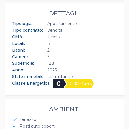
DETTAGLI
Tipologia:
Appartamento
Tipo contratto:
Vendita
Città:
Jesolo
Locali:
6
Bagni:
2
Camere:
3
Superficie:
128
Anno:
2023
Stato immobile:
Ristrutturato
Classe Energetica:
134.32/m² anno
AMBIENTI
Terrazzo
check
Posti auto coperti
check