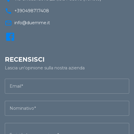
call
+390498717408
mail_outline
info@duemme.it
RECENSISCI
Lascia un'opinione sulla nostra azienda
Email
Nominativo