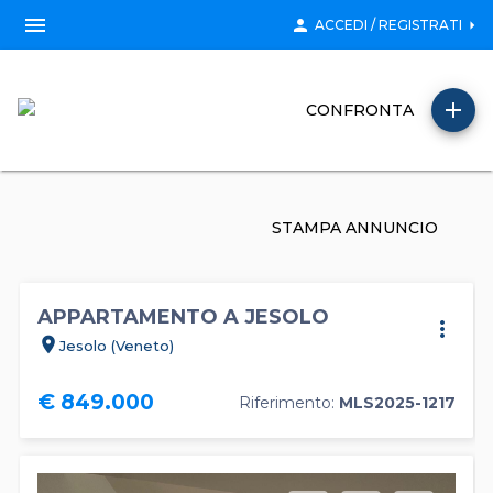
menu
person
arrow_right
ACCEDI / REGISTRATI
add
CONFRONTA
STAMPA ANNUNCIO
APPARTAMENTO A JESOLO
more_vert
location_on
Jesolo (Veneto)
€ 849.000
Riferimento:
MLS2025-1217