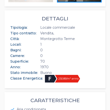
DETTAGLI
Tipologia:
Locale commerciale
Tipo contratto:
Vendita
Città:
Montegrotto Terme
Locali:
1
Bagni:
0
Camere:
0
Superficie:
70
Anno:
1970
Stato immobile:
Buono
Classe Energetica:
250.89/m³ anno
CARATTERISTICHE
Aria condizionata
check