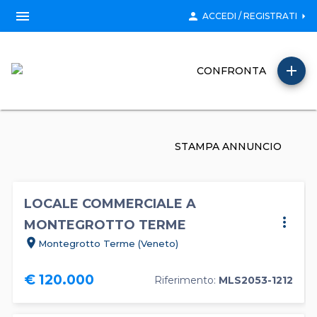
menu
person
arrow_right
ACCEDI / REGISTRATI
add
CONFRONTA
STAMPA ANNUNCIO
LOCALE COMMERCIALE A
more_vert
MONTEGROTTO TERME
location_on
Montegrotto Terme (Veneto)
€ 120.000
Riferimento:
MLS2053-1212