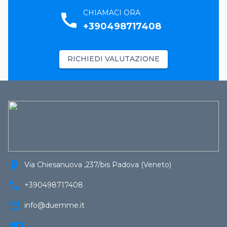
CHIAMACI ORA
call
+390498717408
RICHIEDI VALUTAZIONE
location_on
Via Chiesanuova ,237/bis Padova (Veneto)
call
+390498717408
mail_outline
info@duemme.it