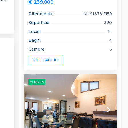
€ 239.000
Riferimento
MLS1878-1159
Superficie
320
Locali
14
Bagni
4
Camere
6
DETTAGLIO
VENDITA
keyboard_arrow_left
keyboard_arrow_right