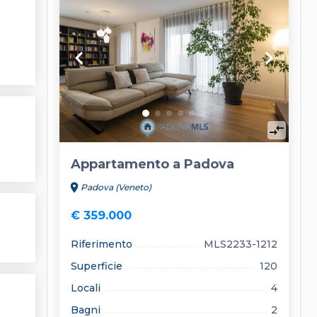
keyboard_arrow_left
keyboard_arrow_right
compare_arrows
Appartamento a Padova
location_on
Padova (Veneto)
€ 359.000
Riferimento
MLS2233-1212
Superficie
120
Locali
4
Bagni
2