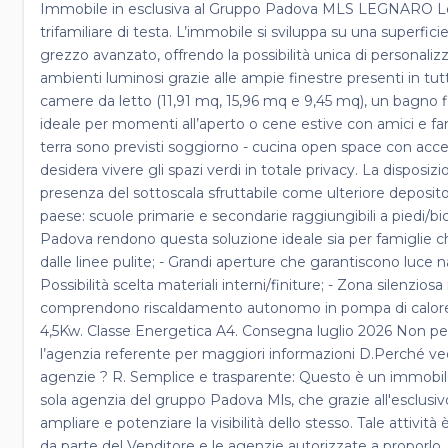
Immobile in esclusiva al Gruppo Padova MLS LEGNARO Loc
trifamiliare di testa. L’immobile si sviluppa su una superfic
grezzo avanzato, offrendo la possibilità unica di personaliz
ambienti luminosi grazie alle ampie finestre presenti in tut
camere da letto (11,91 mq, 15,96 mq e 9,45 mq), un bagno fi
ideale per momenti all’aperto o cene estive con amici e fami
terra sono previsti soggiorno - cucina open space con access
desidera vivere gli spazi verdi in totale privacy. La dispos
presenza del sottoscala sfruttabile come ulteriore deposito o
paese: scuole primarie e secondarie raggiungibili a piedi/bi
Padova rendono questa soluzione ideale sia per famiglie che
dalle linee pulite; - Grandi aperture che garantiscono luce nat
Possibilità scelta materiali interni/finiture; - Zona silenzio
comprendono riscaldamento autonomo in pompa di calore, 
4,5Kw. Classe Energetica A4. Consegna luglio 2026 Non perde
l’agenzia referente per maggiori informazioni D.Perché ved
agenzie ? R. Semplice e trasparente: Questo è un immobile 
sola agenzia del gruppo Padova Mls, che grazie all'esclusiv
ampliare e potenziare la visibilità dello stesso. Tale atti
da parte del Venditore e le agenzie autorizzate a proporlo.