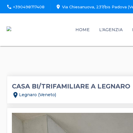
call
location_on
+390498717408
Via Chiesanuova, 237/bis Padova (V
HOME
L'AGENZIA
CASA BI/TRIFAMILIARE A LEGNARO
location_on
Legnaro (Veneto)