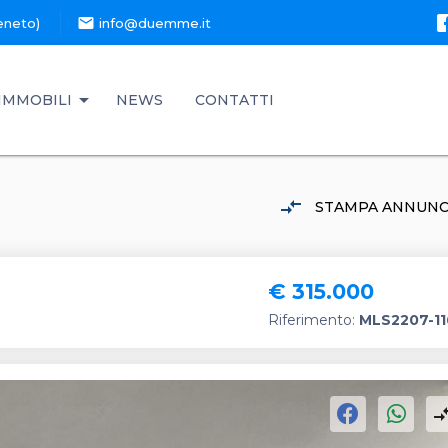
mail
eneto)
info@duemme.it
IMMOBILI
NEWS
CONTATTI
compare_arrows
STAMPA ANNUNC
€ 315.000
Riferimento:
MLS2207-1
compare_a