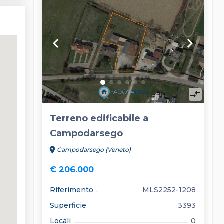
keyboard_arrow_left
keyboard_arrow_right
compare_arrows
Terreno edificabile a
Campodarsego
location_on
Campodarsego (Veneto)
€ 206.000
Riferimento
MLS2252-1208
Superficie
3393
Locali
0