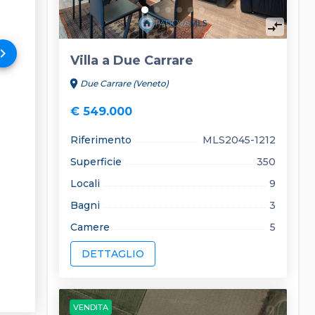
compare_arrows
rd_arrow_right
Villa a Due Carrare
location_on
Due Carrare (Veneto)
€ 549.000
Riferimento
MLS2045-1212
Superficie
350
Locali
9
Bagni
3
Camere
5
DETTAGLIO
VENDITA