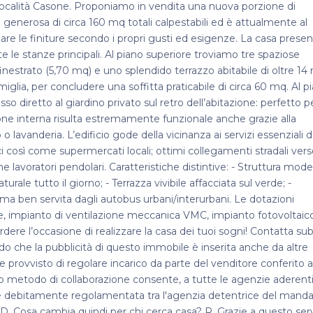
alità Casone. Proponiamo in vendita una nuova porzione di
ie generosa di circa 160 mq totali calpestabili ed è attualmente al
zare le finiture secondo i propri gusti ed esigenze. La casa prese
te le stanze principali. Al piano superiore troviamo tre spaziose
nestrato (5,70 mq) e uno splendido terrazzo abitabile di oltre 14
glia, per concludere una soffitta praticabile di circa 60 mq. Al p
o diretto al giardino privato sul retro dell’abitazione: perfetto p
izione interna risulta estremamente funzionale anche grazie alla
 lavanderia. L’edificio gode della vicinanza ai servizi essenziali d
ci così come supermercati locali; ottimi collegamenti stradali ver
 lavoratori pendolari. Caratteristiche distintive: - Struttura mod
urale tutto il giorno; - Terrazza vivibile affacciata sul verde; -
sa ma ben servita dagli autobus urbani/interurbani. Le dotazioni
impianto di ventilazione meccanica VMC, impianto fotovoltaic
re l’occasione di realizzare la casa dei tuoi sogni! Contatta sub
o che la pubblicità di questo immobile è inserita anche da altre
provvisto di regolare incarico da parte del venditore conferito 
o metodo di collaborazione consente, a tutte le agenzie aderenti,
vità è debitamente regolamentata tra l'agenzia detentrice del mand
 D. Cosa cambia quindi per chi cerca casa? R. Grazie a questo serv