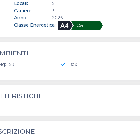
Locali:
5
Camere:
3
Anno:
2026
Classe Energetica:
13.54
MBIENTI
Mq: 150
Box
check
TTERISTICHE
SCRIZIONE