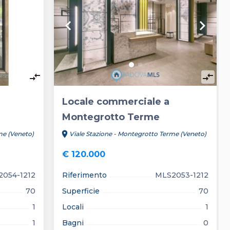
keyboard_arrow_right
keyboard_arrow_left
keyboard_arrow_right
compare_arrows
compare_arrows
Locale commerciale a
Montegrotto Terme
location_on
me (Veneto)
Viale Stazione - Montegrotto Terme (Veneto)
€ 120.000
054-1212
Riferimento
MLS2053-1212
70
Superficie
70
1
Locali
1
1
Bagni
0