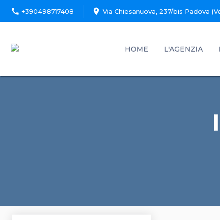
call
location_on
+390498717408
Via Chiesanuova, 237/bis Padova (V
HOME
L'AGENZIA