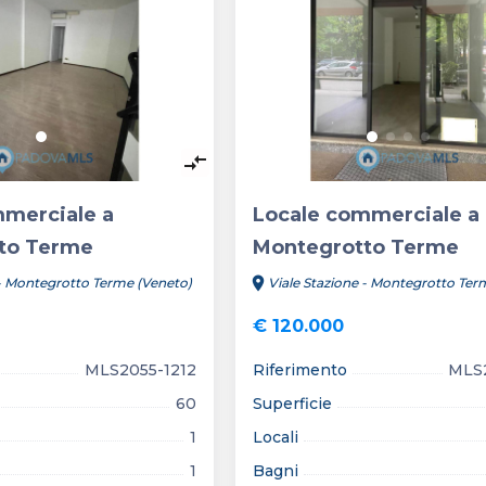
keyboard_arrow_right
keyboard_arrow_left
compare_arrows
mmerciale a
Locale commerciale a
to Terme
Montegrotto Terme
location_on
 - Montegrotto Terme (Veneto)
Viale Stazione - Montegrotto Ter
€ 120.000
MLS2055-1212
Riferimento
MLS2
60
Superficie
1
Locali
1
Bagni