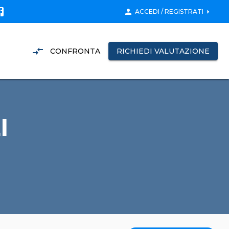
person
arrow_right
ACCEDI / REGISTRATI
compare_arrows
CONFRONTA
RICHIEDI VALUTAZIONE
I