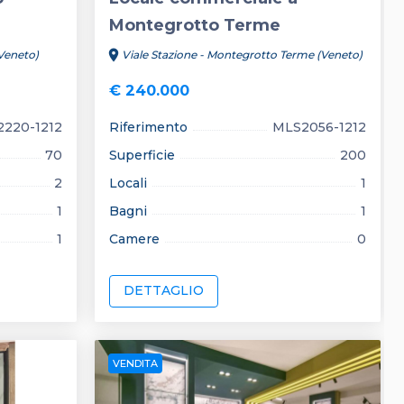
Montegrotto Terme
location_on
Veneto)
Viale Stazione - Montegrotto Terme (Veneto)
€ 240.000
220-1212
Riferimento
MLS2056-1212
70
Superficie
200
2
Locali
1
1
Bagni
1
1
Camere
0
DETTAGLIO
VENDITA