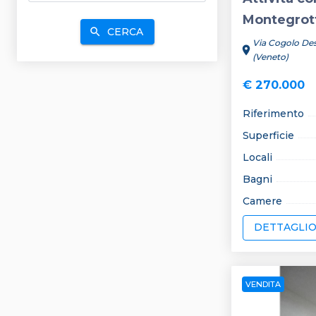
Montegrot
CERCA
search
Via Cogolo De
location_on
(Veneto)
€ 270.000
Riferimento
Superficie
Locali
Bagni
Camere
DETTAGLI
VENDITA