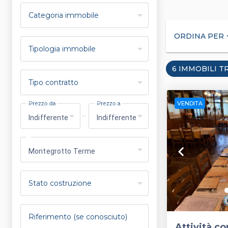
Categoria immobile
ORDINA PER
arrow_
Tipologia immobile
6 IMMOBILI T
Tipo contratto
VENDITA
Prezzo da
Prezzo a
Indifferente
Indifferente
keyboard_arrow_left
Montegrotto Terme
Stato costruzione
Riferimento (se conosciuto)
Attività c