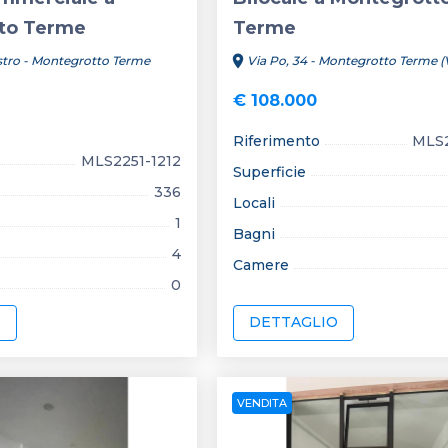
to Terme
Terme
location_on
stro - Montegrotto Terme
Via Po, 34 - Montegrotto Terme (
€ 108.000
Riferimento
MLS2
MLS2251-1212
Superficie
336
Locali
1
Bagni
4
Camere
0
O
DETTAGLIO
VENDITA