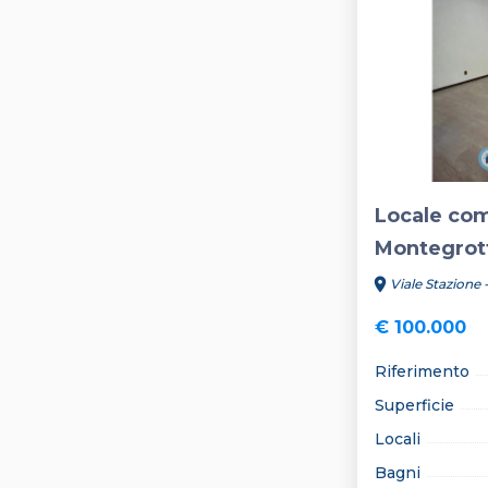
keyboard_arrow_left
Locale co
Montegrot
location_on
Viale Stazione
€ 100.000
Riferimento
Superficie
Locali
Bagni