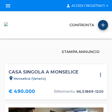
menu
person
arrow_right
ACCEDI / REGISTRATI
add
CONFRONTA
STAMPA ANNUNCIO
CASA SINGOLA A MONSELICE
more_vert
location_on
Monselice (Veneto)
€ 490.000
Riferimento:
MLS1869-1220