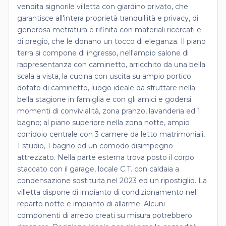
vendita signorile villetta con giardino privato, che
garantisce all'intera proprietà tranquillità e privacy, di
generosa metratura e rifinita con materiali ricercati e
di pregio, che le donano un tocco di eleganza. Il piano
terra si compone di ingresso, nell'ampio salone di
rappresentanza con caminetto, arricchito da una bella
scala a vista, la cucina con uscita su ampio portico
dotato di caminetto, luogo ideale da sfruttare nella
bella stagione in famiglia e con gli amici e godersi
momenti di convivialità, zona pranzo, lavanderia ed 1
bagno; al piano superiore nella zona notte, ampio
corridoio centrale con 3 camere da letto matrimoniali,
1 studio, 1 bagno ed un comodo disimpegno
attrezzato. Nella parte esterna trova posto il corpo
staccato con il garage, locale C.T. con caldaia a
condensazione sostituita nel 2023 ed un ripostiglio. La
villetta dispone di impianto di condizionamento nel
reparto notte e impianto di allarme. Alcuni
componenti di arredo creati su misura potrebbero