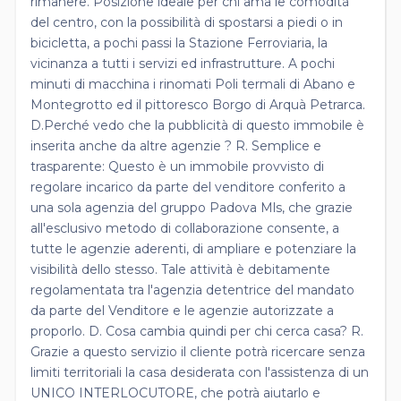
rimanere. Posizione ideale per chi ama le comodità
del centro, con la possibilità di spostarsi a piedi o in
bicicletta, a pochi passi la Stazione Ferroviaria, la
vicinanza a tutti i servizi ed infrastrutture. A pochi
minuti di macchina i rinomati Poli termali di Abano e
Montegrotto ed il pittoresco Borgo di Arquà Petrarca.
D.Perché vedo che la pubblicità di questo immobile è
inserita anche da altre agenzie ? R. Semplice e
trasparente: Questo è un immobile provvisto di
regolare incarico da parte del venditore conferito a
una sola agenzia del gruppo Padova Mls, che grazie
all'esclusivo metodo di collaborazione consente, a
tutte le agenzie aderenti, di ampliare e potenziare la
visibilità dello stesso. Tale attività è debitamente
regolamentata tra l'agenzia detentrice del mandato
da parte del Venditore e le agenzie autorizzate a
proporlo. D. Cosa cambia quindi per chi cerca casa? R.
Grazie a questo servizio il cliente potrà ricercare senza
limiti territoriali la casa desiderata con l'assistenza di un
UNICO INTERLOCUTORE, che potrà aiutarlo e