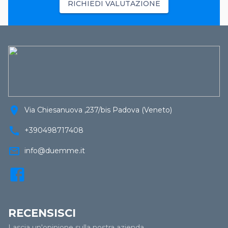
RICHIEDI VALUTAZIONE
location_on
Via Chiesanuova ,237/bis Padova (Veneto)
call
+390498717408
mail_outline
info@duemme.it
RECENSISCI
Lascia un'opinione sulla nostra azienda