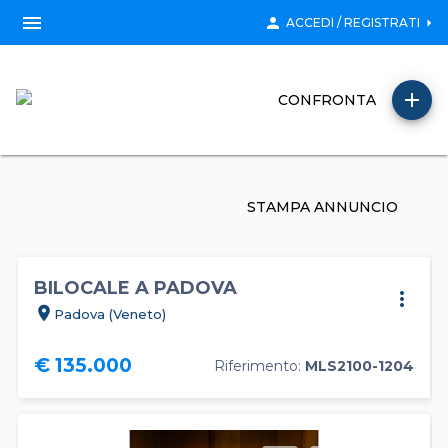
menu
person
arrow_right
ACCEDI / REGISTRATI
add
CONFRONTA
STAMPA ANNUNCIO
BILOCALE A PADOVA
more_vert
location_on
Padova (Veneto)
€ 135.000
Riferimento:
MLS2100-1204