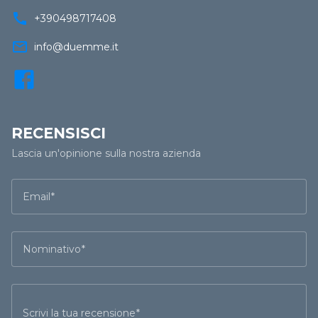
call
+390498717408
mail_outline
info@duemme.it
RECENSISCI
Lascia un'opinione sulla nostra azienda
Email
Nominativo
Scrivi la tua recensione