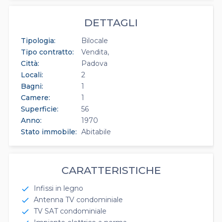
DETTAGLI
Tipologia:
Bilocale
Tipo contratto:
Vendita
Città:
Padova
Locali:
2
Bagni:
1
Camere:
1
Superficie:
56
Anno:
1970
Stato immobile:
Abitabile
CARATTERISTICHE
Infissi in legno
check
Antenna TV condominiale
check
TV SAT condominiale
check