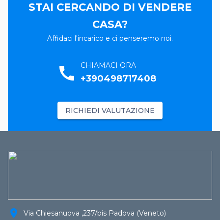
STAI CERCANDO DI VENDERE
CASA?
Affidaci l'incarico e ci penseremo noi.
CHIAMACI ORA
call
+390498717408
RICHIEDI VALUTAZIONE
location_on
Via Chiesanuova ,237/bis Padova (Veneto)