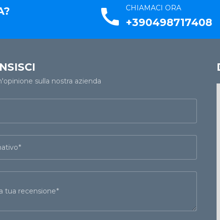
CHIAMACI ORA
A?
call
+390498717408
NSISCI
n'opinione sulla nostra azienda
ativo
 la tua recensione