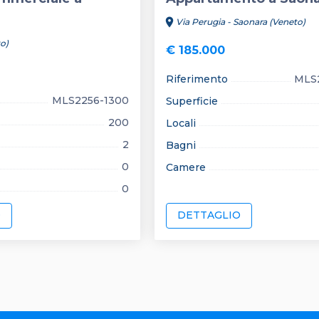
location_on
Via Perugia - Saonara (Veneto)
o)
€ 185.000
Riferimento
MLS2
MLS2256-1300
Superficie
200
Locali
2
Bagni
0
Camere
0
O
DETTAGLIO