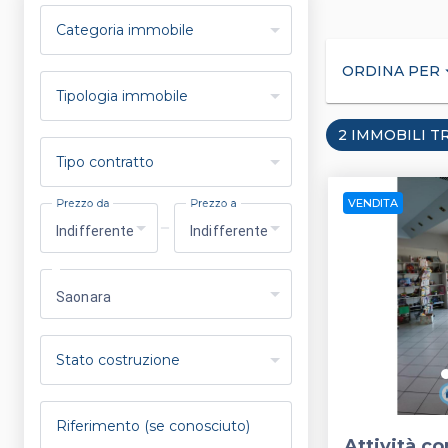
Categoria immobile
ORDINA PER
arrow_
Tipologia immobile
2 IMMOBILI T
Tipo contratto
VENDITA
Prezzo da
Prezzo a
Indifferente
Indifferente
keyboard_arrow_left
Saonara
Stato costruzione
Riferimento (se conosciuto)
Attività c