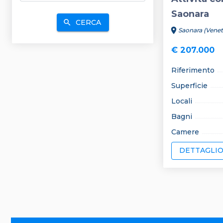
Saonara
CERCA
search
location_on
Saonara (Venet
€ 207.000
Riferimento
Superficie
Locali
Bagni
Camere
DETTAGLI