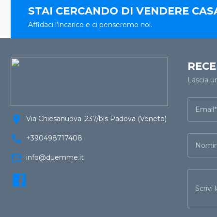
STAI CERCANDO DI VENDERE CAS
Affidaci l'incarico e ci penseremo noi.
RECE
Lascia u
Email
location_on
Via Chiesanuova ,237/bis Padova (Veneto)
call
+390498717408
Nomin
mail_outline
info@duemme.it
Scrivi