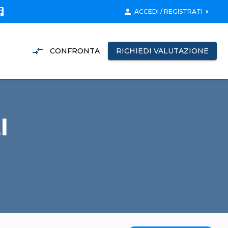
person
arrow_right
ACCEDI / REGISTRATI
compare_arrows
CONFRONTA
RICHIEDI VALUTAZIONE
I