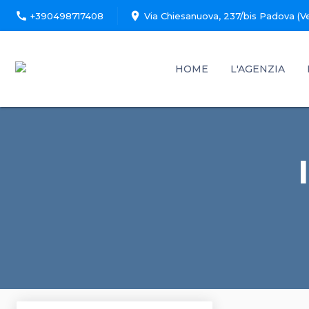
call
location_on
+390498717408
Via Chiesanuova, 237/bis Padova (V
HOME
L'AGENZIA