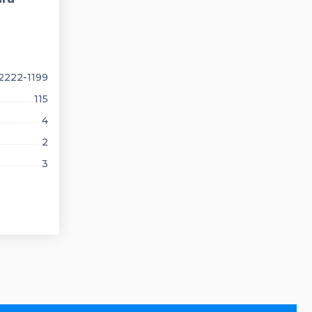
222-1199
115
4
2
3