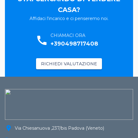
CASA?
Affidaci l'incarico e ci penseremo noi.
CHIAMACI ORA
call
+390498717408
RICHIEDI VALUTAZIONE
location_on
Via Chiesanuova ,237/bis Padova (Veneto)