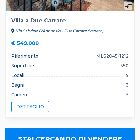
compare_arrows
Villa a Due Carrare
location_on
Via Gabriele D'Annunzio - Due Carrare (Veneto)
€ 549.000
Riferimento
MLS2045-1212
Superficie
350
Locali
9
Bagni
3
Camere
5
DETTAGLIO
STAI CERCANDO DI VENDERE