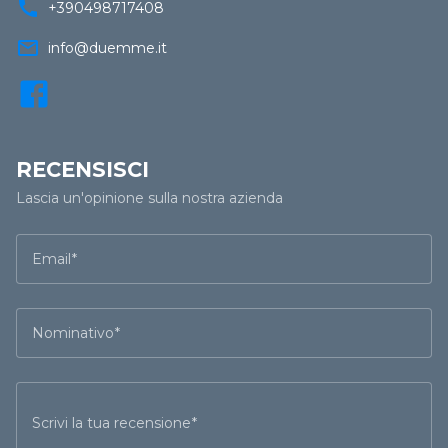
call
+390498717408
mail_outline
info@duemme.it
RECENSISCI
Lascia un'opinione sulla nostra azienda
Email
Nominativo
Scrivi la tua recensione