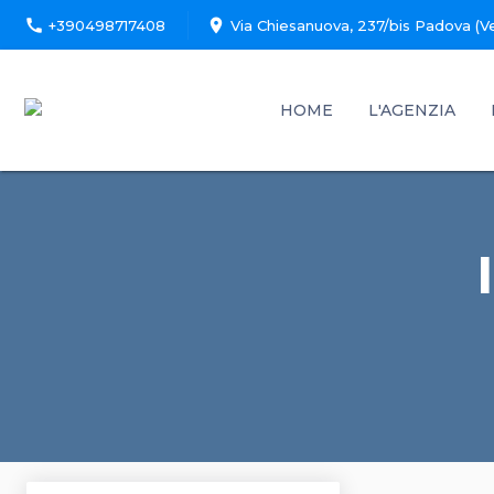
call
location_on
+390498717408
Via Chiesanuova, 237/bis Padova (V
HOME
L'AGENZIA