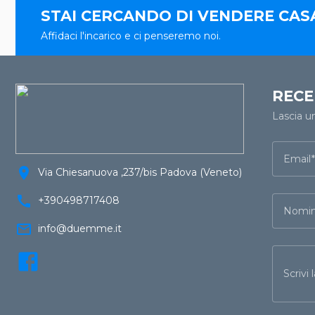
STAI CERCANDO DI VENDERE CAS
Affidaci l'incarico e ci penseremo noi.
RECE
Lascia u
Email
location_on
Via Chiesanuova ,237/bis Padova (Veneto)
call
+390498717408
Nomin
mail_outline
info@duemme.it
Scrivi