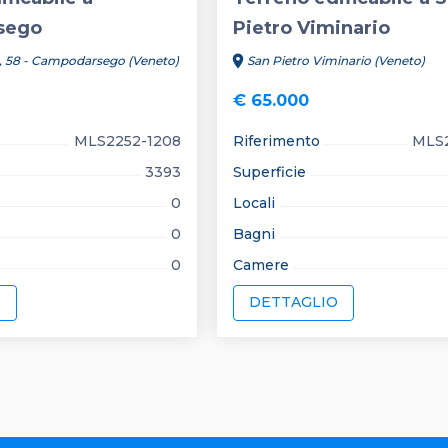
sego
Pietro Viminario
location_on
, 58 - Campodarsego (Veneto)
San Pietro Viminario (Veneto)
€ 65.000
MLS2252-1208
Riferimento
MLS2
3393
Superficie
0
Locali
0
Bagni
0
Camere
O
DETTAGLIO