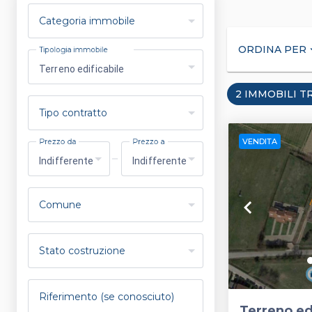
Categoria immobile
ORDINA PER
arrow_
Tipologia immobile
Terreno edificabile
2 IMMOBILI T
Tipo contratto
VENDITA
Prezzo da
Prezzo a
Indifferente
Indifferente
keyboard_arrow_left
Comune
Stato costruzione
Riferimento (se conosciuto)
Terreno edi