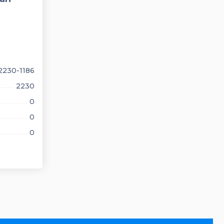
230-1186
2230
0
0
0