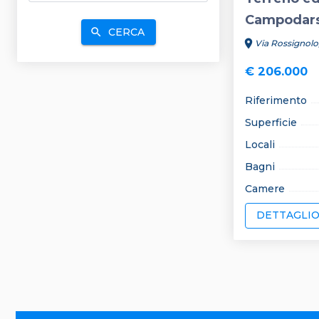
Campodar
CERCA
search
location_on
Via Rossignolo
€ 206.000
Riferimento
Superficie
Locali
Bagni
Camere
DETTAGLI