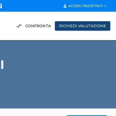
person
arrow_right
ACCEDI / REGISTRATI
compare_arrows
CONFRONTA
RICHIEDI VALUTAZIONE
I