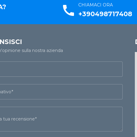
CHIAMACI ORA
A?
call
+390498717408
NSISCI
n'opinione sulla nostra azienda
ativo
 la tua recensione