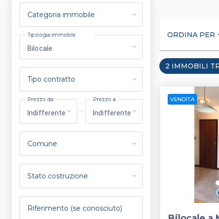
Categoria immobile
ORDINA PER
arrow_
Tipologia immobile
Bilocale
2 IMMOBILI T
Tipo contratto
VENDITA
Prezzo da
Prezzo a
Indifferente
Indifferente
keyboard_arrow_left
Comune
Stato costruzione
Riferimento (se conosciuto)
Bilocale a