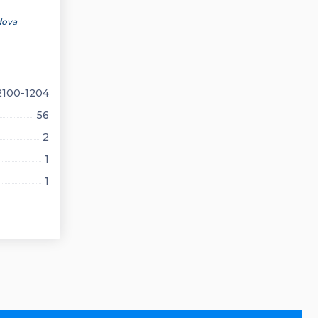
dova
100-1204
56
2
1
1