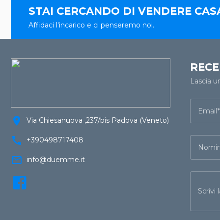
STAI CERCANDO DI VENDERE CAS
Affidaci l'incarico e ci penseremo noi.
RECE
Lascia u
Email
location_on
Via Chiesanuova ,237/bis Padova (Veneto)
call
+390498717408
Nomin
mail_outline
info@duemme.it
Scrivi