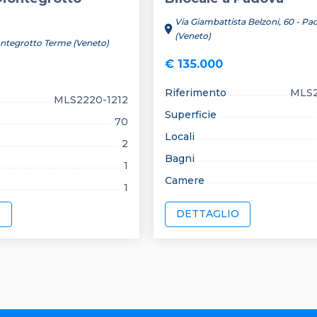
Via Giambattista Belzoni, 60 - Pa
location_on
(Veneto)
ontegrotto Terme (Veneto)
€ 135.000
Riferimento
MLS2
MLS2220-1212
Superficie
70
Locali
2
Bagni
1
Camere
1
O
DETTAGLIO