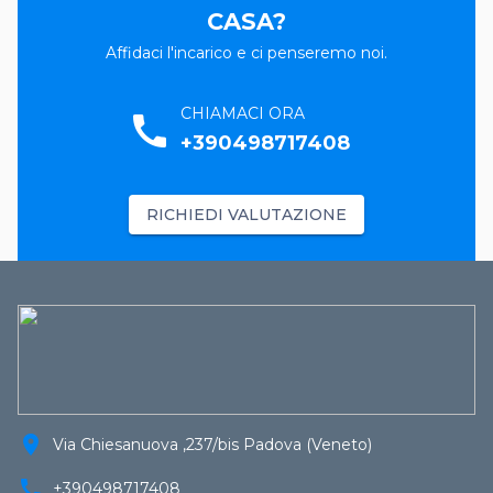
CASA?
Affidaci l'incarico e ci penseremo noi.
CHIAMACI ORA
call
+390498717408
RICHIEDI VALUTAZIONE
location_on
Via Chiesanuova ,237/bis Padova (Veneto)
call
+390498717408