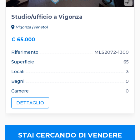
compare_arrows
Studio/ufficio a Vigonza
location_on
Vigonza (Veneto)
€ 65.000
Riferimento
MLS2072-1300
Superficie
65
Locali
3
Bagni
0
Camere
0
DETTAGLIO
STAI CERCANDO DI VENDERE