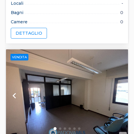
Locali
-
Bagni
0
Camere
0
DETTAGLIO
VENDITA
keyboard_arrow_left
keyboard_arrow_right