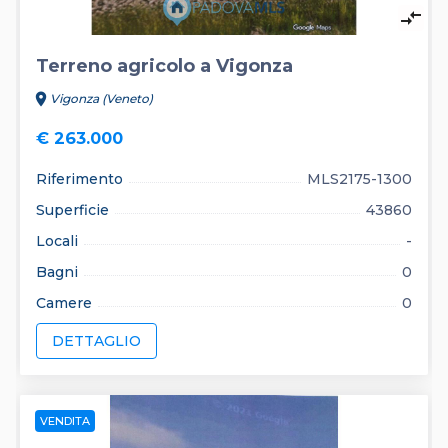
compare_arrows
Terreno agricolo a Vigonza
location_on
Vigonza (Veneto)
€ 263.000
Riferimento
MLS2175-1300
Superficie
43860
Locali
-
Bagni
0
Camere
0
DETTAGLIO
VENDITA