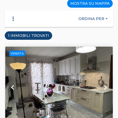
MOSTRA SU MAPPA
more_vert
ORDINA PER
arrow_drop_down
1 IMMOBILI TROVATI
VENDITA
keyboard_arrow_left
keyboard_arrow_right