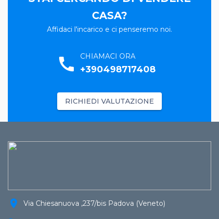
CASA?
Affidaci l'incarico e ci penseremo noi.
CHIAMACI ORA
call
+390498717408
RICHIEDI VALUTAZIONE
location_on
Via Chiesanuova ,237/bis Padova (Veneto)