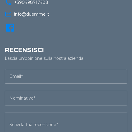
call
+390498717408
mail_outline
info@duemme.it
RECENSISCI
Lascia un'opinione sulla nostra azienda
Email
Nominativo
Scrivi la tua recensione