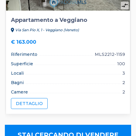
compare_arrows
Appartamento a Veggiano
location_on
Via San Pio X, 1 - Veggiano (Veneto)
€ 163.000
Riferimento
MLS2212-1159
Superficie
100
Locali
3
Bagni
2
Camere
2
DETTAGLIO
STAI CERCANDO DI VENDERE