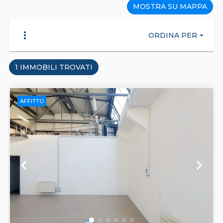
MOSTRA SU MAPPA
more_vert
ORDINA PER
arrow_drop_down
1 IMMOBILI TROVATI
AFFITTO
keyboard_arrow_left
keyboard_arrow_right