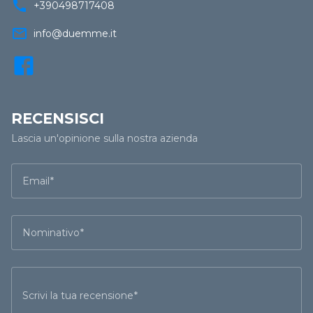
call
+390498717408
mail_outline
info@duemme.it
RECENSISCI
Lascia un'opinione sulla nostra azienda
Email
Nominativo
Scrivi la tua recensione