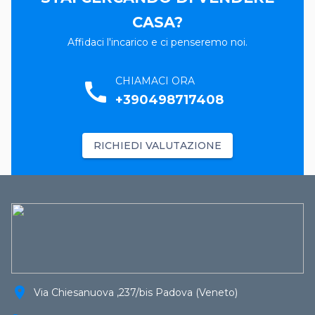
CASA?
Affidaci l'incarico e ci penseremo noi.
CHIAMACI ORA
call
+390498717408
RICHIEDI VALUTAZIONE
location_on
Via Chiesanuova ,237/bis Padova (Veneto)