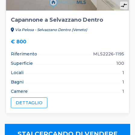
compare_arrows
Capannone a Selvazzano Dentro
location_on
Via Pelosa - Selvazzano Dentro (Veneto)
€ 800
Riferimento
MLS2226-1195
Superficie
100
Locali
1
Bagni
1
Camere
1
DETTAGLIO
STAI CERCANDO DI VENDERE