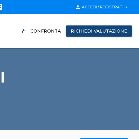
person
arrow_right
ACCEDI / REGISTRATI
compare_arrows
CONFRONTA
RICHIEDI VALUTAZIONE
I