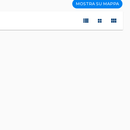
MOSTRA SU MAPPA
view_list
view_module