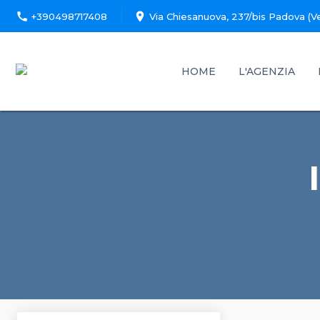
call
location_on
+390498717408
Via Chiesanuova, 237/bis Padova (V
HOME
L'AGENZIA