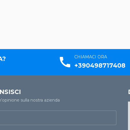
CHIAMACI ORA
A?
call
+390498717408
NSISCI
n'opinione sulla nostra azienda