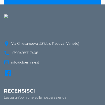
location_on
Via Chiesanuova ,237/bis Padova (Veneto)
call
+390498717408
mail_outline
info@duemme.it
RECENSISCI
Lascia un'opinione sulla nostra azienda