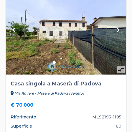
keyboard_arrow_left
keyboard_arrow_right
compare_arrows
Casa singola a Maserà di Padova
location_on
Via Rovere - Maserà di Padova (Veneto)
€ 70.000
Riferimento
MLS2195-1195
Superficie
160