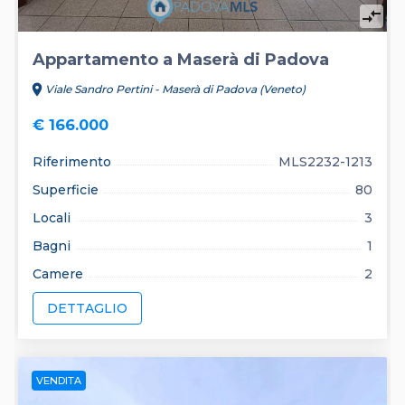
compare_arrows
Appartamento a Maserà di Padova
location_on
Viale Sandro Pertini - Maserà di Padova (Veneto)
€ 166.000
Riferimento
MLS2232-1213
Superficie
80
Locali
3
Bagni
1
Camere
2
DETTAGLIO
VENDITA