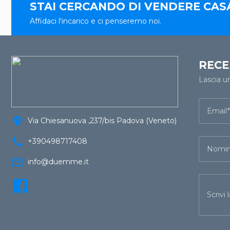
STAI CERCANDO DI VENDERE CAS
Affidaci l'incarico e ci penseremo noi.
RECE
Lascia u
Email
location_on
Via Chiesanuova ,237/bis Padova (Veneto)
call
+390498717408
Nomin
mail_outline
info@duemme.it
Scrivi