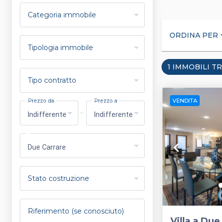
Categoria immobile
ORDINA PER
arrow_
Tipologia immobile
1 IMMOBILI T
Tipo contratto
VENDITA
Prezzo da
Prezzo a
Indifferente
Indifferente
keyboard_arrow_left
Due Carrare
Stato costruzione
Riferimento (se conosciuto)
Villa a Due