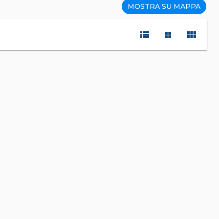
MOSTRA SU MAPPA
view_list
view_module