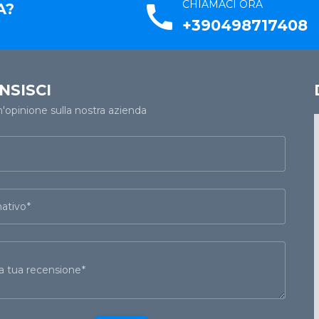
CHIAMACI ORA
A?
call
+390498717408
NSISCI
n'opinione sulla nostra azienda
ativo
 la tua recensione