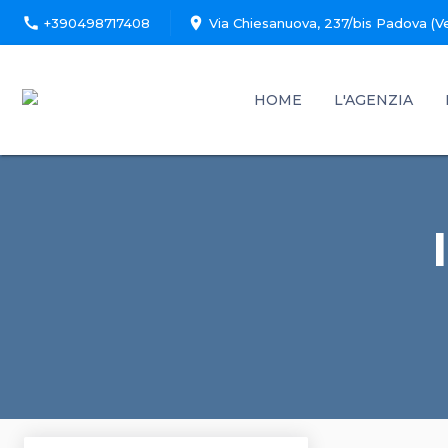
call
location_on
+390498717408
Via Chiesanuova, 237/bis Padova (V
HOME
L'AGENZIA