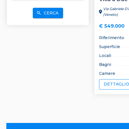
Via Gabriele D
location_on
CERCA
search
(Veneto)
€ 549.000
Riferimento
Superficie
Locali
Bagni
Camere
DETTAGLI