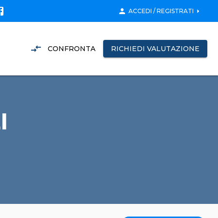
person
arrow_right
ACCEDI / REGISTRATI
compare_arrows
CONFRONTA
RICHIEDI VALUTAZIONE
I