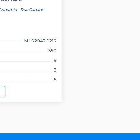
'Annunzio - Due Carrare
MLS2045-1212
350
9
3
5
O