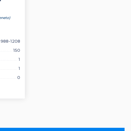
eneto)
988-1208
150
1
1
0