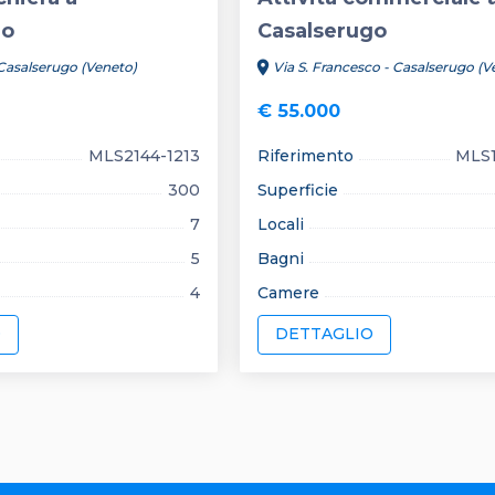
go
Casalserugo
location_on
 Casalserugo (Veneto)
Via S. Francesco - Casalserugo (V
€ 55.000
MLS2144-1213
Riferimento
MLS1
300
Superficie
7
Locali
5
Bagni
4
Camere
O
DETTAGLIO