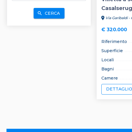
Casalseru
CERCA
search
location_on
Via Garibaldi -
€ 320.000
Riferimento
Superficie
Locali
Bagni
Camere
DETTAGLI