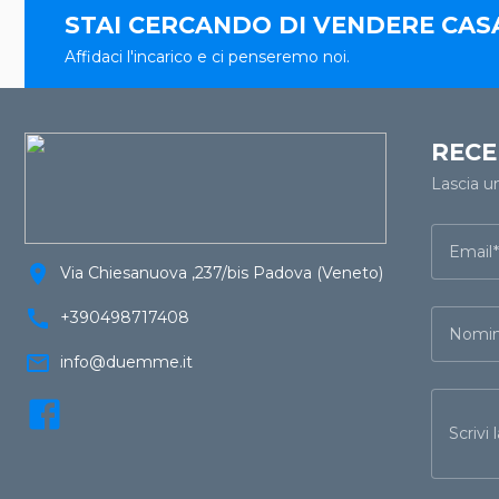
STAI CERCANDO DI VENDERE CAS
Affidaci l'incarico e ci penseremo noi.
RECE
Lascia u
Email
location_on
Via Chiesanuova ,237/bis Padova (Veneto)
call
+390498717408
Nomin
mail_outline
info@duemme.it
Scrivi