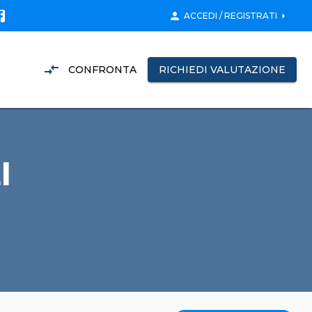
person
arrow_right
ACCEDI / REGISTRATI
compare_arrows
CONFRONTA
RICHIEDI VALUTAZIONE
I