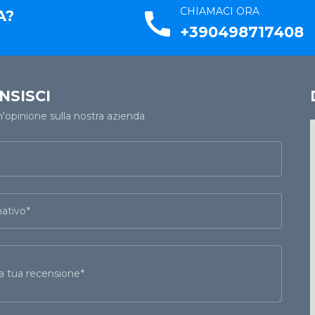
CHIAMACI ORA
A?
call
+390498717408
NSISCI
n'opinione sulla nostra azienda
ativo
 la tua recensione