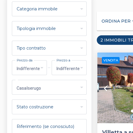
Categoria immobile
ORDINA PER
arrow_
Tipologia immobile
2 IMMOBILI T
Tipo contratto
VENDITA
Prezzo da
Prezzo a
Indifferente
Indifferente
keyboard_arrow_left
Casalserugo
Stato costruzione
Riferimento (se conosciuto)
Villetta a 