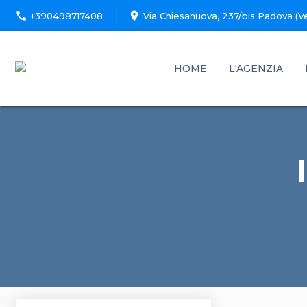
call
location_on
+390498717408
Via Chiesanuova, 237/bis Padova (V
HOME
L'AGENZIA