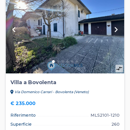
keyboard_arrow_left
keyboard_arrow_right
compare_arrows
Villa a Bovolenta
location_on
Via Domenico Carrari - Bovolenta (Veneto)
€ 235.000
Riferimento
MLS2101-1210
Superficie
260