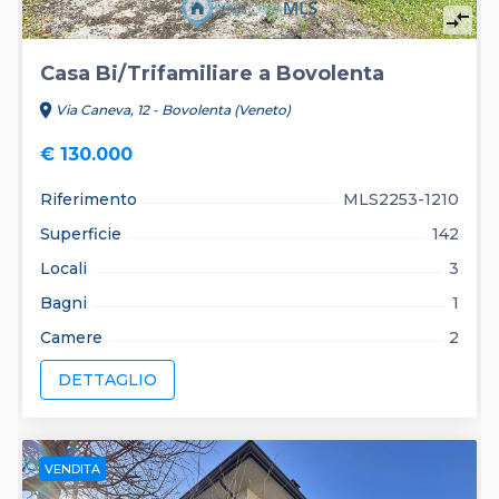
compare_arrows
Casa Bi/Trifamiliare a Bovolenta
location_on
Via Caneva, 12 - Bovolenta (Veneto)
€ 130.000
Riferimento
MLS2253-1210
Superficie
142
Locali
3
Bagni
1
Camere
2
DETTAGLIO
VENDITA