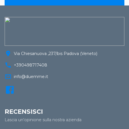
location_on
Via Chiesanuova ,237/bis Padova (Veneto)
call
+390498717408
mail_outline
info@duemme.it
RECENSISCI
Lascia un'opinione sulla nostra azienda