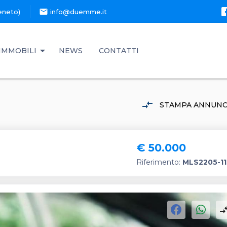
mail
eneto)
info@duemme.it
IMMOBILI
NEWS
CONTATTI
compare_arrows
STAMPA ANNUNC
€ 50.000
Riferimento:
MLS2205-1
compare_a