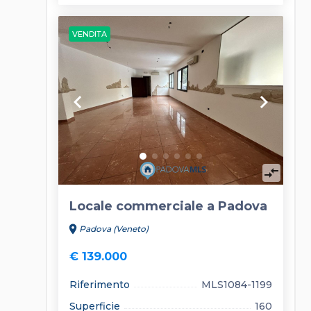
VENDITA
keyboard_arrow_left
keyboard_arrow_right
compare_arrows
Locale commerciale a Padova
location_on
Padova (Veneto)
€ 139.000
Riferimento
MLS1084-1199
Superficie
160