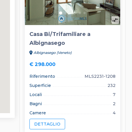
compare_arrows
Casa Bi/Trifamiliare a
Albignasego
location_on
Albignasego (Veneto)
€ 298.000
Riferimento
MLS2231-1208
Superficie
232
Locali
7
Bagni
2
Camere
4
DETTAGLIO