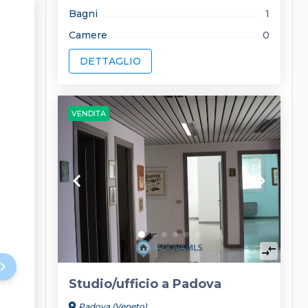
Bagni
1
Camere
0
DETTAGLIO
VENDITA
keyboard_arrow_left
keyboard_arrow_right
compare_arrows
rd_arrow_right
Studio/ufficio a Padova
location_on
Padova (Veneto)