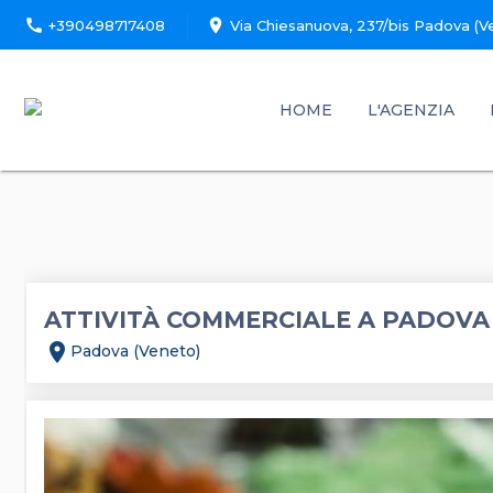
call
location_on
+390498717408
Via Chiesanuova, 237/bis Padova (V
HOME
L'AGENZIA
ATTIVITÀ COMMERCIALE A PADOVA
location_on
Padova (Veneto)