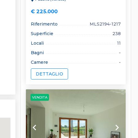
€ 225.000
Riferimento
MLS2194-1217
Superficie
238
Locali
11
Bagni
-
Camere
-
DETTAGLIO
VENDITA
keyboard_arrow_left
keyboard_arrow_right