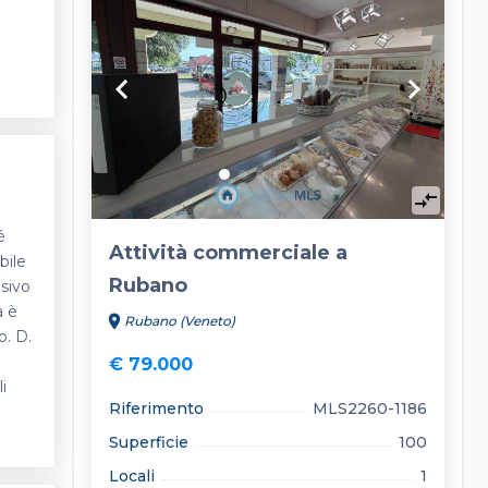
keyboard_arrow_left
keyboard_arrow_right
compare_arrows
é
Attività commerciale a
bile
Rubano
usivo
à è
location_on
Rubano (Veneto)
o. D.
€ 79.000
i
Riferimento
MLS2260-1186
Superficie
100
Locali
1