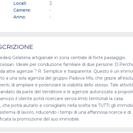
Locali:
2
Camere:
-
Anno:
-
SCRIZIONE
si Gelateria artigianale in zona centrale di forte passaggio
ecessari. Ideale per conduzione familiare di due persone. D.Perch
e da altre agenzie ? R. Semplice e trasparente: Questo è un immo
ito a una sola agenzia del gruppo Padova Mls, che grazie all'escl
i, di ampliare e potenziare la visibilità dello stesso. Tale attivit
ndato da parte del Venditore e le agenzie autorizzate a proporl
zio il cliente potrà ricercare senza limiti territoriali la casa
 potrà aiutarlo e consigliarlo nella scelta tra TUTTI gli immobil
sistema di lavoro, riducendo i tempi di una affannosa ricerca e di
lificata la promozione del suo immobile.