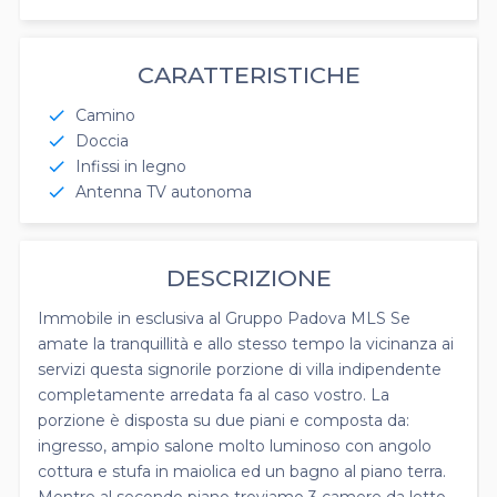
CARATTERISTICHE
Camino
check
Doccia
check
Infissi in legno
check
Antenna TV autonoma
check
DESCRIZIONE
Immobile in esclusiva al Gruppo Padova MLS Se
amate la tranquillità e allo stesso tempo la vicinanza ai
servizi questa signorile porzione di villa indipendente
completamente arredata fa al caso vostro. La
porzione è disposta su due piani e composta da:
ingresso, ampio salone molto luminoso con angolo
cottura e stufa in maiolica ed un bagno al piano terra.
Mentre al secondo piano troviamo 3 camere da letto