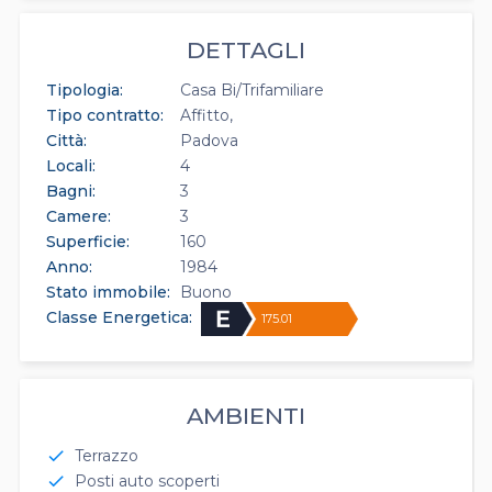
DETTAGLI
Tipologia:
Casa Bi/Trifamiliare
Tipo contratto:
Affitto
Città:
Padova
Locali:
4
Bagni:
3
Camere:
3
Superficie:
160
Anno:
1984
Stato immobile:
Buono
Classe Energetica:
175.01
AMBIENTI
Terrazzo
check
Posti auto scoperti
check