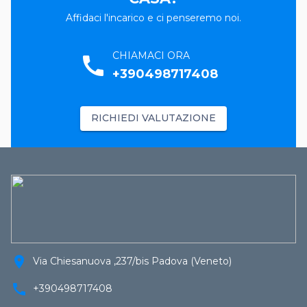
Affidaci l'incarico e ci penseremo noi.
CHIAMACI ORA
call
+390498717408
RICHIEDI VALUTAZIONE
location_on
Via Chiesanuova ,237/bis Padova (Veneto)
call
+390498717408