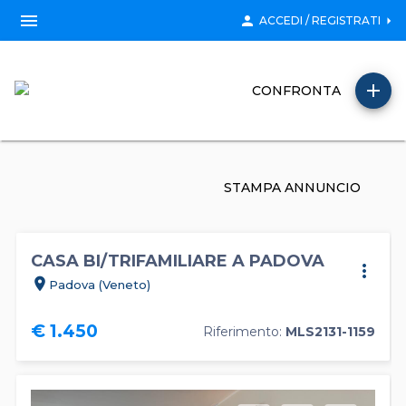
menu
person
arrow_right
ACCEDI / REGISTRATI
add
CONFRONTA
STAMPA ANNUNCIO
CASA BI/TRIFAMILIARE A PADOVA
more_vert
location_on
Padova (Veneto)
€ 1.450
Riferimento:
MLS2131-1159