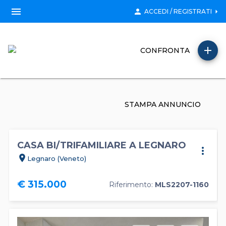
menu
person
arrow_right
ACCEDI / REGISTRATI
add
CONFRONTA
STAMPA ANNUNCIO
CASA BI/TRIFAMILIARE A LEGNARO
more_vert
location_on
Legnaro (Veneto)
€ 315.000
Riferimento:
MLS2207-1160