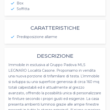
Box
check
Soffitta
check
CARATTERISTICHE
Predisposizione allarme
check
DESCRIZIONE
Immobile in esclusiva al Gruppo Padova MLS
LEGNARO Località Casone. Proponiamo in vendita
una nuova porzione di trifamiliare di testa. L’immobile
si sviluppa su una superficie generosa di circa 160 mq
totali calpestabili ed è attualmente al grezzo
avanzato, offrendo la possibilità unica di personalizzare
le finiture secondo i propri gusti ed esigenze. La casa
presenta ambienti luminosi grazie alle ampie finestre
presenti in tutte le stanze principali. Al piano superiore