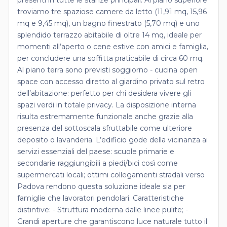
troviamo tre spaziose camere da letto (11,91 mq, 15,96
mq e 9,45 mq), un bagno finestrato (5,70 mq) e uno
splendido terrazzo abitabile di oltre 14 mq, ideale per
momenti all’aperto o cene estive con amici e famiglia,
per concludere una soffitta praticabile di circa 60 mq.
Al piano terra sono previsti soggiorno - cucina open
space con accesso diretto al giardino privato sul retro
dell’abitazione: perfetto per chi desidera vivere gli
spazi verdi in totale privacy. La disposizione interna
risulta estremamente funzionale anche grazie alla
presenza del sottoscala sfruttabile come ulteriore
deposito o lavanderia. L’edificio gode della vicinanza ai
servizi essenziali del paese: scuole primarie e
secondarie raggiungibili a piedi/bici così come
supermercati locali; ottimi collegamenti stradali verso
Padova rendono questa soluzione ideale sia per
famiglie che lavoratori pendolari. Caratteristiche
distintive: - Struttura moderna dalle linee pulite; -
Grandi aperture che garantiscono luce naturale tutto il