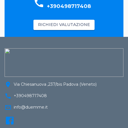
call
+390498717408
RICHIEDI VALUTAZIONE
location_on
Via Chiesanuova ,237/bis Padova (Veneto)
call
+390498717408
mail_outline
info@duemme.it