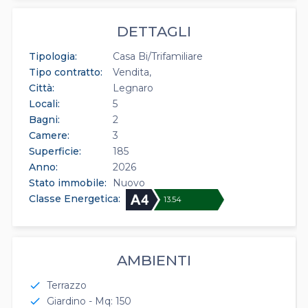
DETTAGLI
Tipologia:
Casa Bi/Trifamiliare
Tipo contratto:
Vendita
Città:
Legnaro
Locali:
5
Bagni:
2
Camere:
3
Superficie:
185
Anno:
2026
Stato immobile:
Nuovo
Classe Energetica:
13.54
AMBIENTI
Terrazzo
check
Giardino - Mq: 150
check