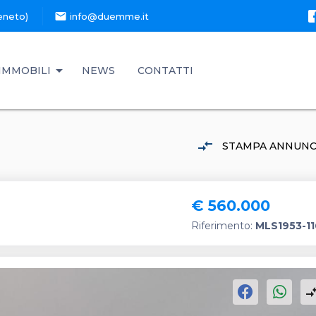
mail
eneto)
info@duemme.it
IMMOBILI
NEWS
CONTATTI
compare_arrows
STAMPA ANNUNC
€ 560.000
Riferimento:
MLS1953-1
compare_a