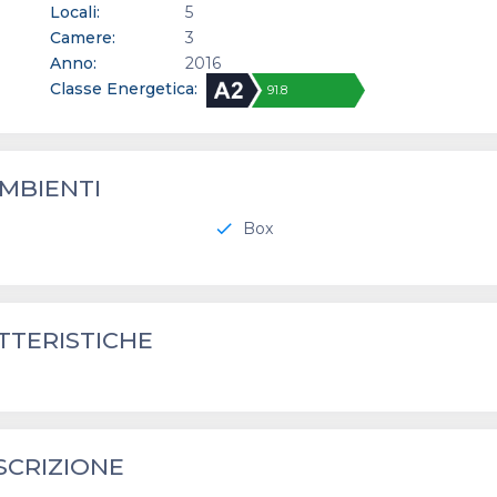
Locali:
5
Camere:
3
Anno:
2016
Classe Energetica:
91.8
MBIENTI
Box
check
TTERISTICHE
SCRIZIONE