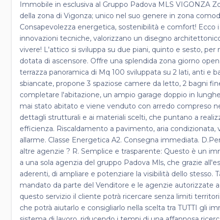
Immobile in esclusiva al Gruppo Padova MLS VIGONZA Zona 
della zona di Vigonza; unico nel suo genere in zona comoda a
Consapevolezza energetica, sostenibilità e comfort! Ecco i
innovazioni tecniche, valorizzano un disegno architettonic
vivere! L'attico si sviluppa su due piani, quinto e sesto, pe
dotata di ascensore. Offre una splendida zona giorno open 
terrazza panoramica di Mq 100 sviluppata su 2 lati, anti e 
sbiancate, propone 3 spaziose camere da letto, 2 bagni fines
completare l'abitazione, un ampio garage doppio in lungh
mai stato abitato e viene venduto con arredo compreso nel 
dettagli strutturali e ai materiali scelti, che puntano a re
efficienza. Riscaldamento a pavimento, aria condizionata,
allarme. Classe Energetica A2. Consegna immediata. D.Perc
altre agenzie ? R. Semplice e trasparente: Questo è un imm
a una sola agenzia del gruppo Padova Mls, che grazie all'e
aderenti, di ampliare e potenziare la visibilità dello stesso
mandato da parte del Venditore e le agenzie autorizzate a 
questo servizio il cliente potrà ricercare senza limiti terr
che potrà aiutarlo e consigliarlo nella scelta tra TUTTI gli i
sistema di lavoro, riducendo i tempi di una affannosa ricerca