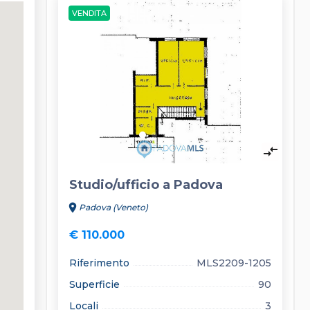
VENDITA
keyboard_arrow_left
keyboard_arrow_right
compare_arrows
Studio/ufficio a Padova
location_on
Padova (Veneto)
€ 110.000
Riferimento
MLS2209-1205
Superficie
90
Locali
3