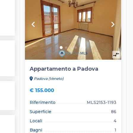
keyboard_arrow_left
keyboard_arrow_right
compare_arrows
Appartamento a Padova
location_on
Padova (Veneto)
€ 155.000
Riferimento
MLS2153-1193
Superficie
86
Locali
4
Bagni
1