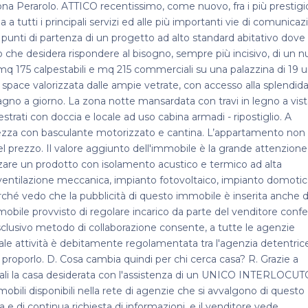
Perarolo. ATTICO recentissimo, come nuovo, fra i più prestigi
 tutti i principali servizi ed alle più importanti vie di comunicaz
 punti di partenza di un progetto ad alto standard abitativo dove
o che desidera rispondere al bisogno, sempre più incisivo, di un 
r mq 175 calpestabili e mq 215 commerciali su una palazzina di 19 u
space valorizzata dalle ampie vetrate, con accesso alla splendid
bagno a giorno. La zona notte mansardata con travi in legno a vis
trati con doccia e locale ad uso cabina armadi - ripostiglio. A
ezza con basculante motorizzato e cantina. L’appartamento non
prezzo. Il valore aggiunto dell'immobile è la grande attenzione 
alizzare un prodotto con isolamento acustico e termico ad alta
 ventilazione meccanica, impianto fotovoltaico, impianto domotic
hé vedo che la pubblicità di questo immobile è inserita anche 
obile provvisto di regolare incarico da parte del venditore confe
sclusivo metodo di collaborazione consente, a tutte le agenzie
. Tale attività è debitamente regolamentata tra l'agenzia detentric
proporlo. D. Cosa cambia quindi per chi cerca casa? R. Grazie a
itoriali la casa desiderata con l'assistenza di un UNICO INTERLOCU
mmobili disponibili nella rete di agenzie che si avvalgono di questo
 e di continua richiesta di informazioni, e il venditore vede