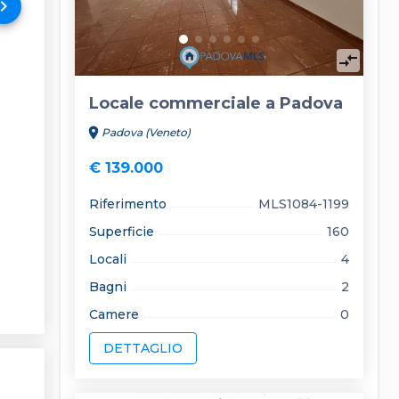
rd_arrow_right
compare_arrows
Locale commerciale a Padova
location_on
Padova (Veneto)
€ 139.000
Riferimento
MLS1084-1199
Superficie
160
Locali
4
Bagni
2
Camere
0
DETTAGLIO