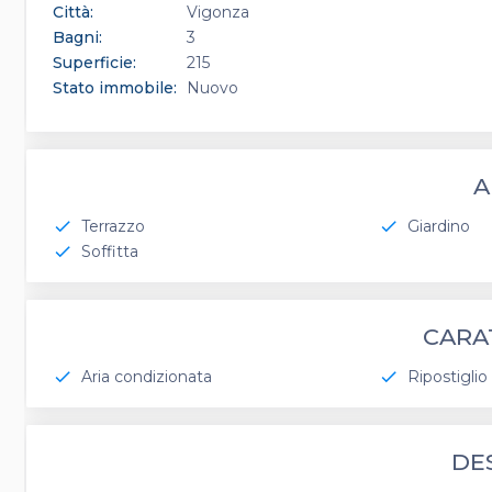
Città:
Vigonza
Bagni:
3
Superficie:
215
Stato immobile:
Nuovo
A
Terrazzo
Giardino
check
check
Soffitta
check
CARA
Aria condizionata
Ripostiglio
check
check
DE