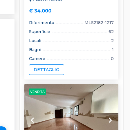
€ 34.000
Riferimento
MLS2182-1217
Superficie
62
Locali
2
Bagni
1
Camere
0
DETTAGLIO
VENDITA
keyboard_arrow_left
keyboard_arrow_right