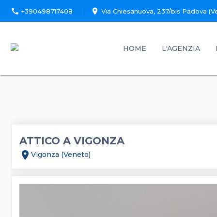
call
location_on
+390498717408
Via Chiesanuova, 237/bis Padova (V
HOME
L'AGENZIA
ATTICO A VIGONZA
location_on
Vigonza (Veneto)