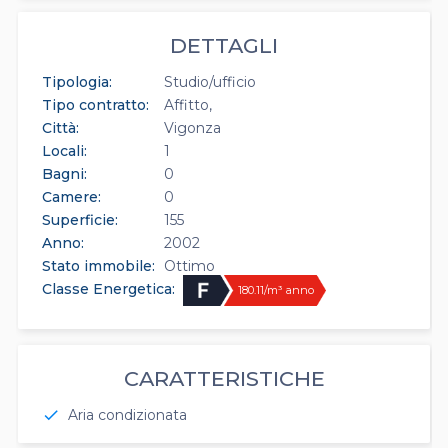
DETTAGLI
Tipologia:
Studio/ufficio
Tipo contratto:
Affitto
Città:
Vigonza
Locali:
1
Bagni:
0
Camere:
0
Superficie:
155
Anno:
2002
Stato immobile:
Ottimo
Classe Energetica:
180.11/m³ anno
CARATTERISTICHE
Aria condizionata
check