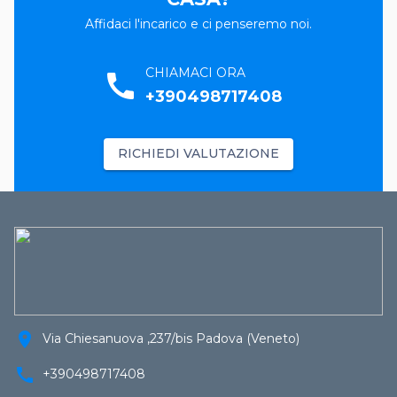
Affidaci l'incarico e ci penseremo noi.
CHIAMACI ORA
call
+390498717408
RICHIEDI VALUTAZIONE
location_on
Via Chiesanuova ,237/bis Padova (Veneto)
call
+390498717408