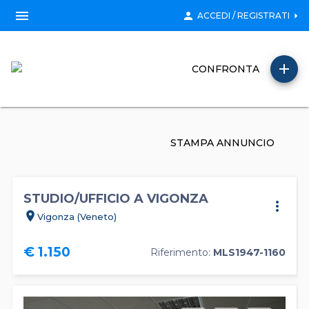
menu
person
arrow_right
ACCEDI / REGISTRATI
add
CONFRONTA
STAMPA ANNUNCIO
STUDIO/UFFICIO A VIGONZA
more_vert
location_on
Vigonza (Veneto)
€ 1.150
Riferimento:
MLS1947-1160