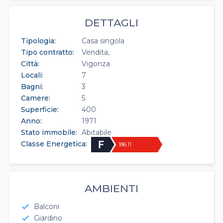
DETTAGLI
Tipologia:
Casa singola
Tipo contratto:
Vendita
Città:
Vigonza
Locali:
7
Bagni:
3
Camere:
5
Superficie:
400
Anno:
1971
Stato immobile:
Abitabile
Classe Energetica:
186.11
AMBIENTI
Balconi
check
Giardino
check