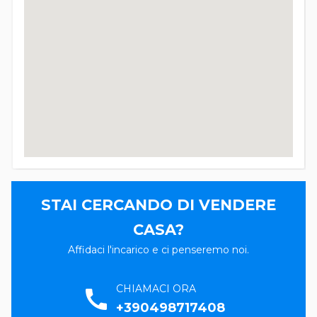
STAI CERCANDO DI VENDERE
CASA?
Affidaci l'incarico e ci penseremo noi.
CHIAMACI ORA
call
+390498717408