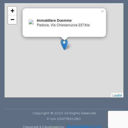
+
×
−
Immobiliare Duemme
Padova, Via Chiesanuova 237/bis
Leaflet
Copyright © 2020 All Rights Reserved
P.IVA 03477820280
Rievoluzione S.r.l.
Designed & Developed by