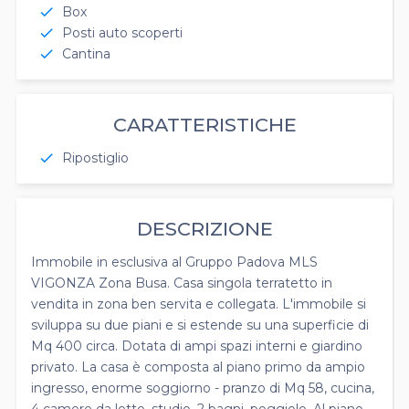
Box
check
Posti auto scoperti
check
Cantina
check
CARATTERISTICHE
Ripostiglio
check
DESCRIZIONE
Immobile in esclusiva al Gruppo Padova MLS
VIGONZA Zona Busa. Casa singola terratetto in
vendita in zona ben servita e collegata. L'immobile si
sviluppa su due piani e si estende su una superficie di
Mq 400 circa. Dotata di ampi spazi interni e giardino
privato. La casa è composta al piano primo da ampio
ingresso, enorme soggiorno - pranzo di Mq 58, cucina,
4 camere da letto, studio, 2 bagni, poggiolo. Al piano