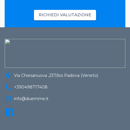
RICHIEDI VALUTAZIONE
location_on
Via Chiesanuova ,237/bis Padova (Veneto)
call
+390498717408
mail_outline
info@duemme.it