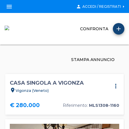
menu
person
arrow_right
ACCEDI / REGISTRATI
add
CONFRONTA
STAMPA ANNUNCIO
CASA SINGOLA A VIGONZA
more_vert
location_on
Vigonza (Veneto)
€ 280.000
Riferimento:
MLS1308-1160