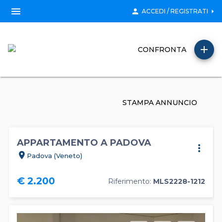
menu
person
arrow_right
ACCEDI / REGISTRATI
add
CONFRONTA
STAMPA ANNUNCIO
APPARTAMENTO A PADOVA
more_vert
location_on
Padova (Veneto)
€ 2.200
Riferimento:
MLS2228-1212