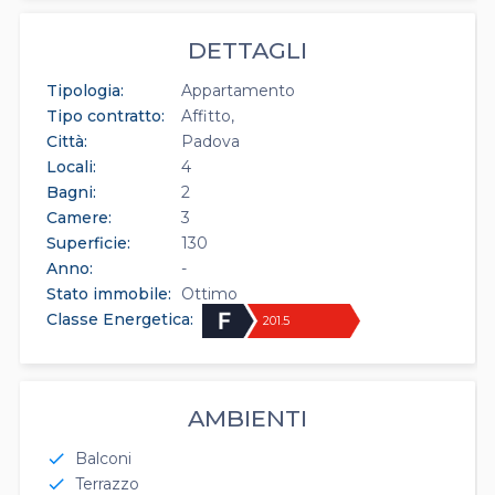
DETTAGLI
Tipologia:
Appartamento
Tipo contratto:
Affitto
Città:
Padova
Locali:
4
Bagni:
2
Camere:
3
Superficie:
130
Anno:
-
Stato immobile:
Ottimo
Classe Energetica:
201.5
AMBIENTI
Balconi
check
Terrazzo
check