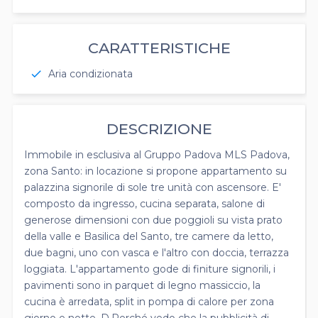
CARATTERISTICHE
Aria condizionata
check
DESCRIZIONE
Immobile in esclusiva al Gruppo Padova MLS Padova,
zona Santo: in locazione si propone appartamento su
palazzina signorile di sole tre unità con ascensore. E'
composto da ingresso, cucina separata, salone di
generose dimensioni con due poggioli su vista prato
della valle e Basilica del Santo, tre camere da letto,
due bagni, uno con vasca e l'altro con doccia, terrazza
loggiata. L'appartamento gode di finiture signorili, i
pavimenti sono in parquet di legno massiccio, la
cucina è arredata, split in pompa di calore per zona
giorno e notte. D.Perché vedo che la pubblicità di