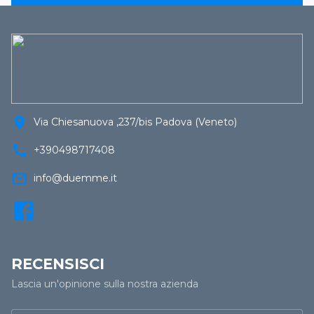
location_on
Via Chiesanuova ,237/bis Padova (Veneto)
call
+390498717408
mail_outline
info@duemme.it
RECENSISCI
Lascia un'opinione sulla nostra azienda