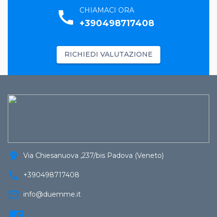
CHIAMACI ORA
call
+390498717408
RICHIEDI VALUTAZIONE
location_on
Via Chiesanuova ,237/bis Padova (Veneto)
call
+390498717408
mail_outline
info@duemme.it