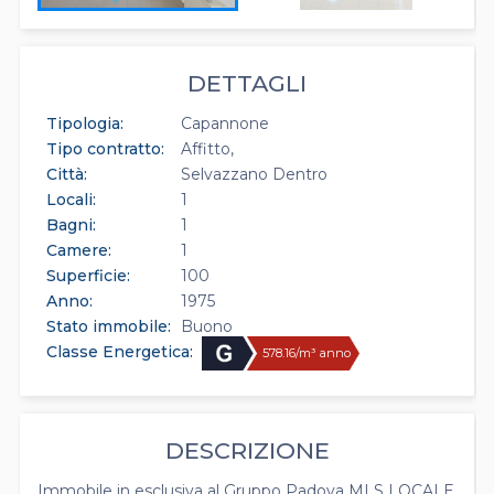
DETTAGLI
Tipologia:
Capannone
Tipo contratto:
Affitto
Città:
Selvazzano Dentro
Locali:
1
Bagni:
1
Camere:
1
Superficie:
100
Anno:
1975
Stato immobile:
Buono
Classe Energetica:
578.16/m³ anno
DESCRIZIONE
Immobile in esclusiva al Gruppo Padova MLS LOCALE