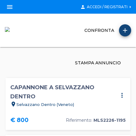
menu
person
arrow_right
ACCEDI / REGISTRATI
add
CONFRONTA
STAMPA ANNUNCIO
CAPANNONE A SELVAZZANO
more_vert
DENTRO
location_on
Selvazzano Dentro (Veneto)
€ 800
Riferimento:
MLS2226-1195