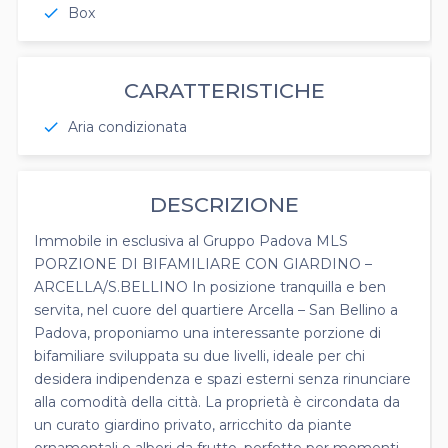
Box
check
CARATTERISTICHE
Aria condizionata
check
DESCRIZIONE
Immobile in esclusiva al Gruppo Padova MLS
PORZIONE DI BIFAMILIARE CON GIARDINO –
ARCELLA/S.BELLINO In posizione tranquilla e ben
servita, nel cuore del quartiere Arcella – San Bellino a
Padova, proponiamo una interessante porzione di
bifamiliare sviluppata su due livelli, ideale per chi
desidera indipendenza e spazi esterni senza rinunciare
alla comodità della città. La proprietà è circondata da
un curato giardino privato, arricchito da piante
ornamentali e alberi da frutto, perfetto per momenti