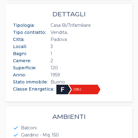
DETTAGLI
Tipologia:
Casa Bi/Trifamiliare
Tipo contratto:
Vendita
Città:
Padova
Locali:
3
Bagni:
1
Camere:
2
Superficie:
120
Anno:
1959
Stato immobile:
Buono
Classe Energetica:
298.2
AMBIENTI
Balconi
check
Giardino - Mq: 150
check