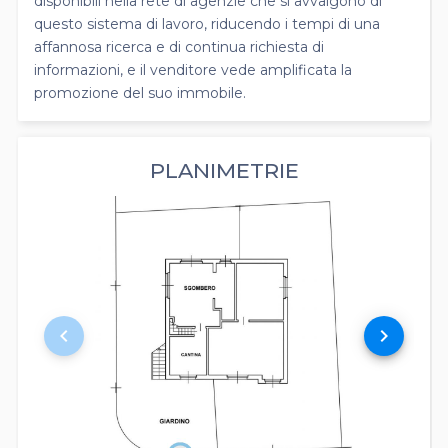
disponibili nella rete di agenzie che si avvalgono di
questo sistema di lavoro, riducendo i tempi di una
affannosa ricerca e di continua richiesta di
informazioni, e il venditore vede amplificata la
promozione del suo immobile.
PLANIMETRIE
keyboard_arrow_left
keyboard_arrow_right