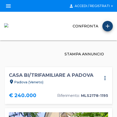
menu
person
arrow_right
ACCEDI / REGISTRATI
add
CONFRONTA
STAMPA ANNUNCIO
CASA BI/TRIFAMILIARE A PADOVA
more_vert
location_on
Padova (Veneto)
€ 240.000
Riferimento:
MLS2178-1195