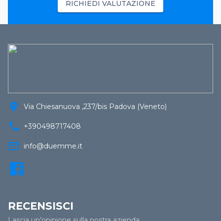
RICHIEDI VALUTAZIONE
location_on
Via Chiesanuova ,237/bis Padova (Veneto)
call
+390498717408
mail_outline
info@duemme.it
RECENSISCI
Lascia un'opinione sulla nostra azienda