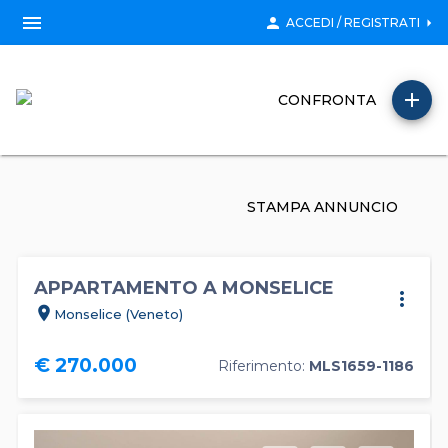
menu
person
arrow_right
ACCEDI / REGISTRATI
add
CONFRONTA
STAMPA ANNUNCIO
APPARTAMENTO A MONSELICE
more_vert
location_on
Monselice (Veneto)
€ 270.000
Riferimento:
MLS1659-1186