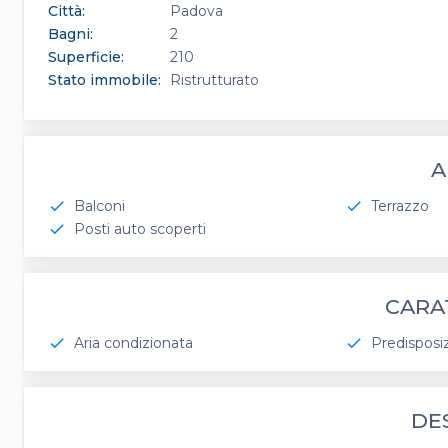
Città:
Padova
Bagni:
2
Superficie:
210
Stato immobile:
Ristrutturato
A
Balconi
Terrazzo
check
check
Posti auto scoperti
check
CARA
Aria condizionata
Predisposi
check
check
DE