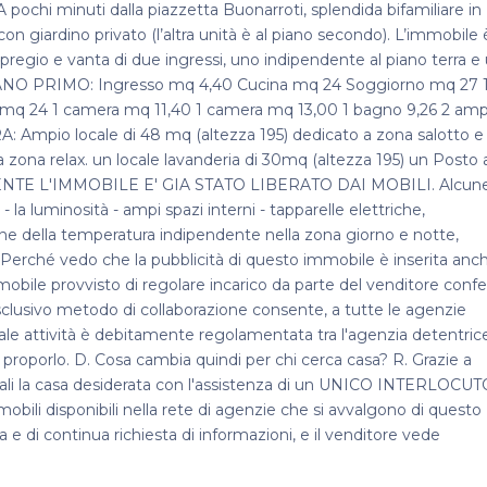
ochi minuti dalla piazzetta Buonarroti, splendida bifamiliare in
 con giardino privato (l’altra unità è al piano secondo). L’immobile 
pregio e vanta di due ingressi, uno indipendente al piano terra e
PIANO PRIMO: Ingresso mq 4,40 Cucina mq 24 Soggiorno mq 27 
 mq 24 1 camera mq 11,40 1 camera mq 13,00 1 bagno 9,26 2 amp
mpio locale di 48 mq (altezza 195) dedicato a zona salotto e
a zona relax. un locale lavanderia di 30mq (altezza 195) un Posto
UALMENTE L'IMMOBILE E' GIA STATO LIBERATO DAI MOBILI. Alcun
, - la luminosità - ampi spazi interni - tapparelle elettriche,
ne della temperatura indipendente nella zona giorno e notte,
D.Perché vedo che la pubblicità di questo immobile è inserita anc
obile provvisto di regolare incarico da parte del venditore confe
sclusivo metodo di collaborazione consente, a tutte le agenzie
. Tale attività è debitamente regolamentata tra l'agenzia detentric
proporlo. D. Cosa cambia quindi per chi cerca casa? R. Grazie a
itoriali la casa desiderata con l'assistenza di un UNICO INTERLOCU
mmobili disponibili nella rete di agenzie che si avvalgono di questo
 e di continua richiesta di informazioni, e il venditore vede