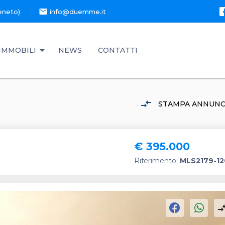
mail
eneto)
info@duemme.it
IMMOBILI
NEWS
CONTATTI
compare_arrows
STAMPA ANNUNC
€ 395.000
Riferimento:
MLS2179-12
compare_a