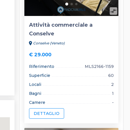
compare_arrows
Attività commerciale a
Conselve
location_on
Conselve (Veneto)
€ 29.000
Riferimento
MLS2166-1159
Superficie
60
Locali
2
Bagni
1
Camere
-
DETTAGLIO