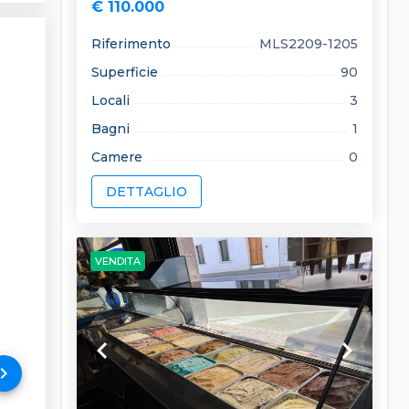
€ 110.000
Riferimento
MLS2209-1205
Superficie
90
Locali
3
Bagni
1
Camere
0
DETTAGLIO
VENDITA
keyboard_arrow_left
keyboard_arrow_right
rd_arrow_right