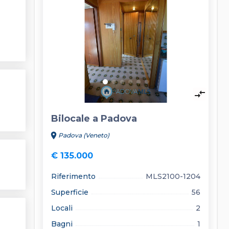
keyboard_arrow_left
keyboard_arrow_right
compare_arrows
Bilocale a Padova
location_on
Padova (Veneto)
€ 135.000
Riferimento
MLS2100-1204
Superficie
56
Locali
2
Bagni
1