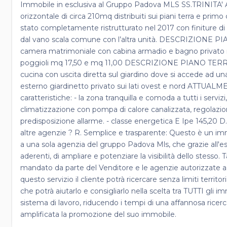
Immobile in esclusiva al Gruppo Padova MLS SS.TRINITA' A p
orizzontale di circa 210mq distribuiti sui piani terra e primo
stato completamente ristrutturato nel 2017 con finiture di 
dal vano scala comune con l’altra unità. DESCRIZIONE 
camera matrimoniale con cabina armadio e bagno privato
poggioli mq 17,50 e mq 11,00 DESCRIZIONE PIANO TERRA: A
cucina con uscita diretta sul giardino dove si accede ad un
esterno giardinetto privato sui lati ovest e nord ATT
caratteristiche: - la zona tranquilla e comoda a tutti i servizi
climatizzazione con pompa di calore canalizzata, regolazio
predisposizione allarme. - classe energetica E Ipe 145,20 
altre agenzie ? R. Semplice e trasparente: Questo è un imm
a una sola agenzia del gruppo Padova Mls, che grazie all'e
aderenti, di ampliare e potenziare la visibilità dello stesso
mandato da parte del Venditore e le agenzie autorizzate a 
questo servizio il cliente potrà ricercare senza limiti terr
che potrà aiutarlo e consigliarlo nella scelta tra TUTTI gli i
sistema di lavoro, riducendo i tempi di una affannosa ricerca
amplificata la promozione del suo immobile.