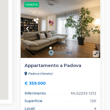
VENDITA
keyboard_arrow_left
keyboard_arrow_right
compare_arrows
Appartamento a Padova
location_on
Padova (Veneto)
€ 359.000
Riferimento
MLS2233-1212
Superficie
120
Locali
4