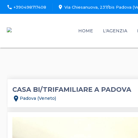
call
location_on
+390498717408
Via Chiesanuova, 237/bis Padova (V
HOME
L'AGENZIA
CASA BI/TRIFAMILIARE A PADOVA
location_on
Padova (Veneto)