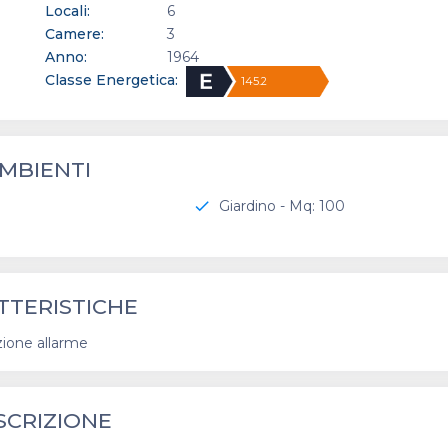
Locali:
6
Camere:
3
Anno:
1964
Classe Energetica:
145.2
MBIENTI
Giardino - Mq: 100
check
TTERISTICHE
zione allarme
SCRIZIONE