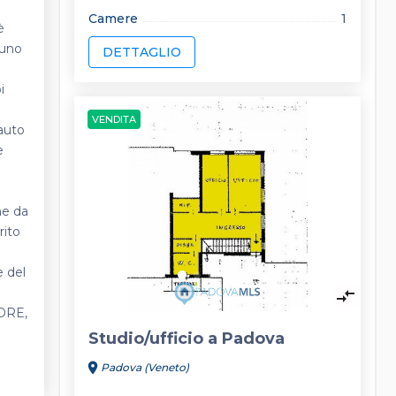
Camere
1
è
 uno
DETTAGLIO
1
i
VENDITA
 auto
e
keyboard_arrow_left
keyboard_arrow_right
he da
rito
e del
compare_arrows
TORE,
Studio/ufficio a Padova
location_on
Padova (Veneto)