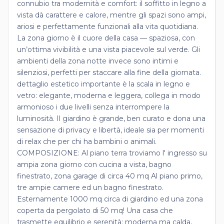
connubio tra modernità e comfort: il soffitto in legno a
vista dà carattere e calore, mentre gli spazi sono ampi,
ariosi e perfettamente funzionali alla vita quotidiana.
La zona giorno è il cuore della casa — spaziosa, con
un’ottima vivibilità e una vista piacevole sul verde. Gli
ambienti della zona notte invece sono intimi e
silenziosi, perfetti per staccare alla fine della giornata.
dettaglio estetico importante è la scala in legno e
vetro: elegante, moderna e leggera, collega in modo
armonioso i due livelli senza interrompere la
luminosità. Il giardino è grande, ben curato e dona una
sensazione di privacy e libertà, ideale sia per momenti
di relax che per chi ha bambini o animali.
COMPOSIZIONE: Al piano terra troviamo l' ingresso su
ampia zona giorno con cucina a vista, bagno
finestrato, zona garage di circa 40 mq Al piano primo,
tre ampie camere ed un bagno finestrato.
Esternamente 1000 mq circa di giardino ed una zona
coperta da pergolato di 50 mq! Una casa che
trasmette equilibrio e serenità: moderna ma calda,