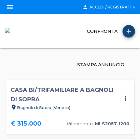
menu
person
arrow_right
ACCEDI / REGISTRATI
add
CONFRONTA
STAMPA ANNUNCIO
CASA BI/TRIFAMILIARE A BAGNOLI
more_vert
DI SOPRA
location_on
Bagnoli di Sopra (Veneto)
€ 315.000
Riferimento:
MLS2057-1200