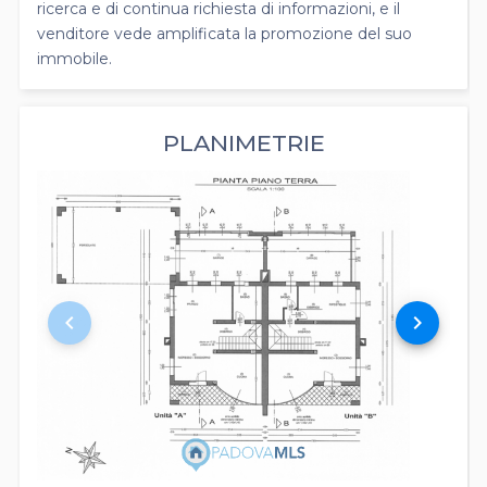
ricerca e di continua richiesta di informazioni, e il
venditore vede amplificata la promozione del suo
immobile.
PLANIMETRIE
keyboard_arrow_left
keyboard_arrow_right