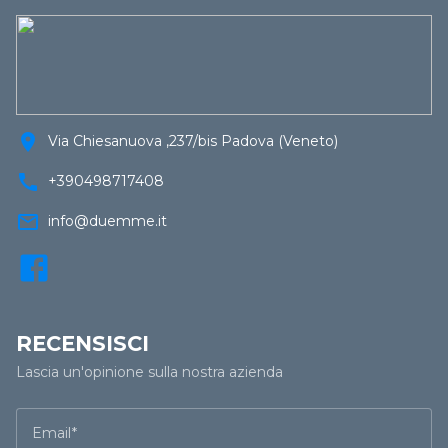
location_on
Via Chiesanuova ,237/bis Padova (Veneto)
call
+390498717408
mail_outline
info@duemme.it
RECENSISCI
Lascia un'opinione sulla nostra azienda
Email