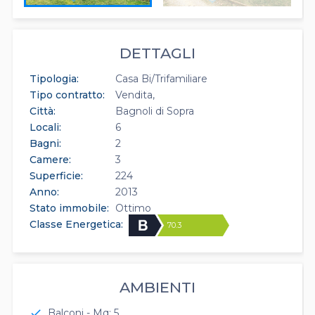
DETTAGLI
Tipologia:
Casa Bi/Trifamiliare
Tipo contratto:
Vendita
Città:
Bagnoli di Sopra
Locali:
6
Bagni:
2
Camere:
3
Superficie:
224
Anno:
2013
Stato immobile:
Ottimo
Classe Energetica:
70.3
AMBIENTI
Balconi - Mq: 5
check