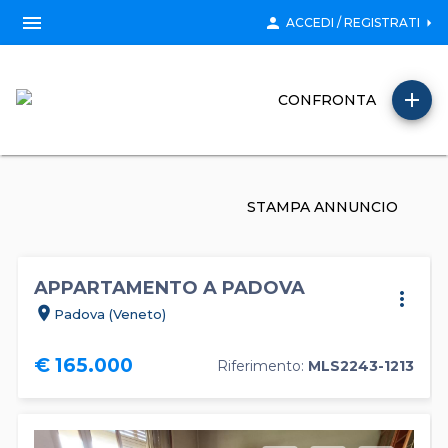
menu
person
arrow_right
ACCEDI / REGISTRATI
add
CONFRONTA
STAMPA ANNUNCIO
APPARTAMENTO A PADOVA
more_vert
location_on
Padova (Veneto)
€ 165.000
Riferimento:
MLS2243-1213