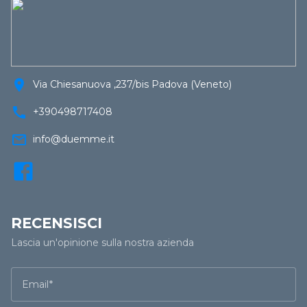
location_on
Via Chiesanuova ,237/bis Padova (Veneto)
call
+390498717408
mail_outline
info@duemme.it
RECENSISCI
Lascia un'opinione sulla nostra azienda
Email