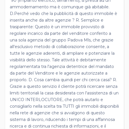
'90 (impianto elettrico, serramenti), si presta ad un
ammodernamento ma è comunque già abitabile.
D.Perché vedo che la pubblicità di questo immobile è
inserita anche da altre agenzie ? R. Semplice e
trasparente: Questo è un immobile provvisto di
regolare incarico da parte del venditore conferito a
una sola agenzia del gruppo Padova Mls, che grazie
all'esclusivo metodo di collaborazione consente, a
tutte le agenzie aderenti, di ampliare e potenziare la
visibilità dello stesso. Tale attività è debitamente
regolamentata tra l'agenzia detentrice del mandato
da parte del Venditore e le agenzie autorizzate a
proporlo. D. Cosa cambia quindi per chi cerca casa? R.
Grazie a questo servizio il cliente potrà ricercare senza
limiti territoriali la casa desiderata con l'assistenza di un
UNICO INTERLOCUTORE, che potrà aiutarlo e
consigliarlo nella scelta tra TUTTI gli immobili disponibili
nella rete di agenzie che si avvalgono di questo
sistema di lavoro, riducendo i tempi di una affannosa
ricerca e di continua richiesta di informazioni, e il