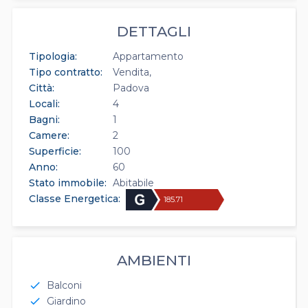
DETTAGLI
Tipologia:
Appartamento
Tipo contratto:
Vendita
Città:
Padova
Locali:
4
Bagni:
1
Camere:
2
Superficie:
100
Anno:
60
Stato immobile:
Abitabile
Classe Energetica:
185.71
AMBIENTI
Balconi
check
Giardino
check