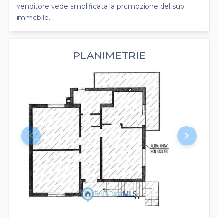
venditore vede amplificata la promozione del suo
immobile.
PLANIMETRIE
keyboard_arrow_left
keyboard_arrow_right