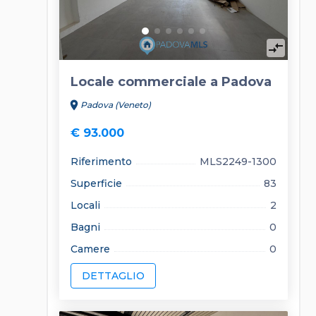
compare_arrows
Locale commerciale a Padova
location_on
Padova (Veneto)
€ 93.000
Riferimento
MLS2249-1300
Superficie
83
Locali
2
Bagni
0
Camere
0
DETTAGLIO