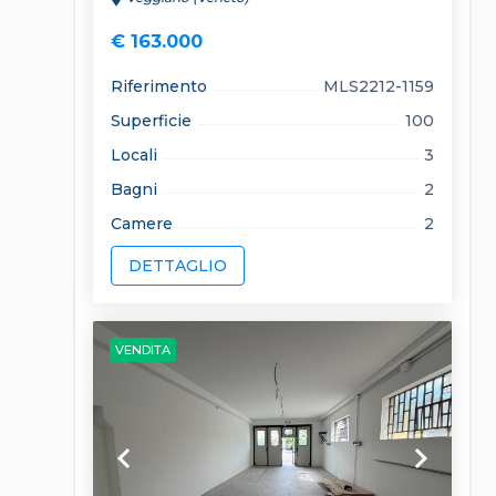
€ 163.000
Riferimento
MLS2212-1159
Superficie
100
Locali
3
Bagni
2
Camere
2
DETTAGLIO
VENDITA
keyboard_arrow_left
keyboard_arrow_right