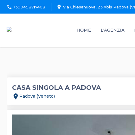
call
location_on
+390498717408
Via Chiesanuova, 237/bis Padova (V
HOME
L'AGENZIA
CASA SINGOLA A PADOVA
location_on
Padova (Veneto)