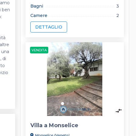
niamo
Bagni
3
zi ben
Camere
2
:
i
DETTAGLIO
ità
altre
VENDITA
a una
 di
ato
izio
keyboard_arrow_left
keyboard_arrow_right
compare_arrows
Villa a Monselice
location_on
Monselice (Veneto)