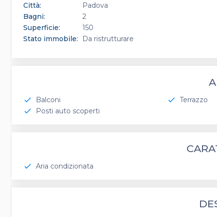
Città:
Padova
Bagni:
2
Superficie:
150
Stato immobile:
Da ristrutturare
A
Balconi
Terrazzo
check
check
Posti auto scoperti
check
CARA
Aria condizionata
check
DE