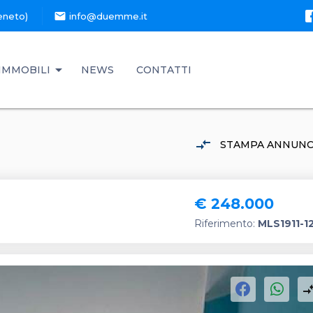
mail
eneto)
info@duemme.it
IMMOBILI
NEWS
CONTATTI
compare_arrows
STAMPA ANNUNC
€ 248.000
Riferimento:
MLS1911-1
compare_a