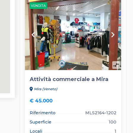
VENDITA
keyboard_arrow_left
keyboard_arrow_right
compare_arrows
Attività commerciale a Mira
location_on
Mira (Veneto)
€ 45.000
Riferimento
MLS2164-1202
Superficie
100
Locali
1