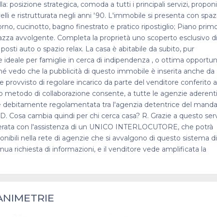
 posizione strategica, comoda a tutti i principali servizi, propo
velli e ristrutturata negli anni '90. L'immobile si presenta con spa
orno, cucinotto, bagno finestrato e pratico ripostiglio; Piano primo
zza avvolgente. Completa la proprietà uno scoperto esclusivo d
ti auto o spazio relax. La casa è abitabile da subito, pur
 ideale per famiglie in cerca di indipendenza , o ottima opportun
ché vedo che la pubblicità di questo immobile è inserita anche da 
provvisto di regolare incarico da parte del venditore conferito 
o metodo di collaborazione consente, a tutte le agenzie aderenti,
vità è debitamente regolamentata tra l'agenzia detentrice del mand
 D. Cosa cambia quindi per chi cerca casa? R. Grazie a questo serv
 desiderata con l'assistenza di un UNICO INTERLOCUTORE, che potrà
sponibili nella rete di agenzie che si avvalgono di questo sistema di
nua richiesta di informazioni, e il venditore vede amplificata la
ANIMETRIE