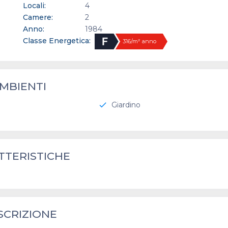
Locali:
4
Camere:
2
Anno:
1984
Classe Energetica:
316/m² anno
MBIENTI
Giardino
check
TTERISTICHE
SCRIZIONE