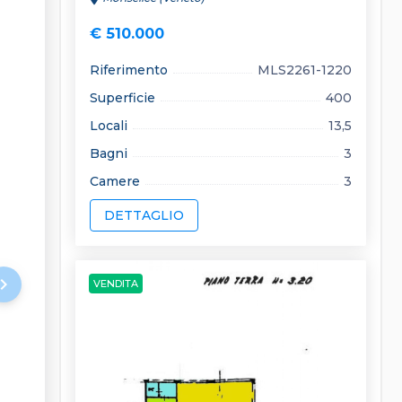
€ 510.000
Riferimento
MLS2261-1220
Superficie
400
Locali
13,5
Bagni
3
Camere
3
DETTAGLIO
rd_arrow_right
VENDITA
keyboard_arrow_left
keyboard_arrow_right