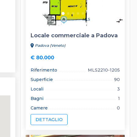
compare_arrows
Locale commerciale a Padova
location_on
Padova (Veneto)
€ 80.000
Riferimento
MLS2210-1205
Superficie
90
Locali
3
Bagni
1
Camere
0
DETTAGLIO