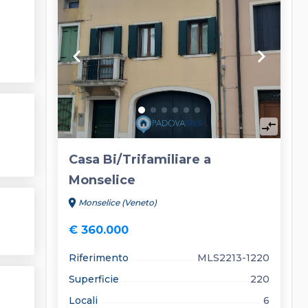
keyboard_arrow_left
keyboard_arrow_right
compare_arrows
Casa Bi/Trifamiliare a
Monselice
location_on
Monselice (Veneto)
€ 360.000
Riferimento
MLS2213-1220
Superficie
220
Locali
6