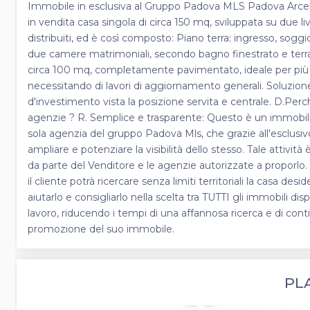
Immobile in esclusiva al Gruppo Padova MLS Padova Arcella:
in vendita casa singola di circa 150 mq, sviluppata su due li
distribuiti, ed è così composto: Piano terra: ingresso, soggi
due camere matrimoniali, secondo bagno finestrato e terra
circa 100 mq, completamente pavimentato, ideale per più pos
necessitando di lavori di aggiornamento generali. Soluzione
d'investimento vista la posizione servita e centrale. D.Per
agenzie ? R. Semplice e trasparente: Questo è un immobile 
sola agenzia del gruppo Padova Mls, che grazie all'esclusiv
ampliare e potenziare la visibilità dello stesso. Tale atti
da parte del Venditore e le agenzie autorizzate a proporlo.
il cliente potrà ricercare senza limiti territoriali la casa
aiutarlo e consigliarlo nella scelta tra TUTTI gli immobili di
lavoro, riducendo i tempi di una affannosa ricerca e di conti
promozione del suo immobile.
PL