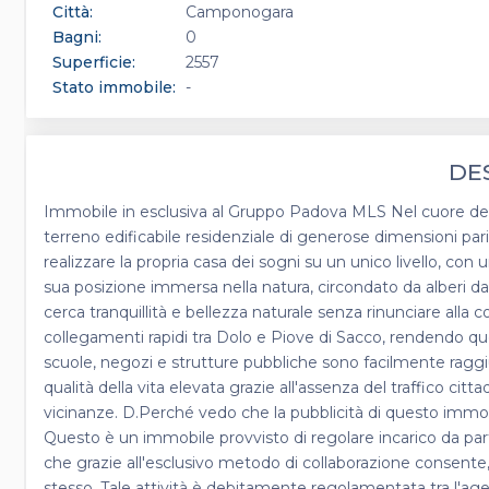
Città:
Camponogara
Bagni:
0
Superficie:
2557
Stato immobile:
-
DE
Immobile in esclusiva al Gruppo Padova MLS Nel cuore del
terreno edificabile residenziale di generose dimensioni pa
realizzare la propria casa dei sogni su un unico livello, con u
sua posizione immersa nella natura, circondato da alberi da
cerca tranquillità e bellezza naturale senza rinunciare alla co
collegamenti rapidi tra Dolo e Piove di Sacco, rendendo qu
scuole, negozi e strutture pubbliche sono facilmente raggiun
qualità della vita elevata grazie all'assenza del traffico 
vicinanze. D.Perché vedo che la pubblicità di questo immob
Questo è un immobile provvisto di regolare incarico da par
che grazie all'esclusivo metodo di collaborazione consente, a
stesso. Tale attività è debitamente regolamentata tra l'ag