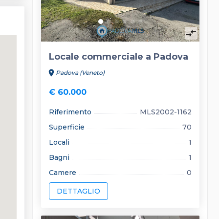
compare_arrows
Locale commerciale a Padova
location_on
Padova (Veneto)
€ 60.000
Riferimento
MLS2002-1162
Superficie
70
Locali
1
Bagni
1
Camere
0
DETTAGLIO