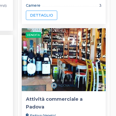
Camere
3
miti
DETTAGLIO
VENDITA
keyboard_arrow_left
keyboard_arrow_right
compare_arrows
Attività commerciale a
Padova
location_on
Padova (Veneto)