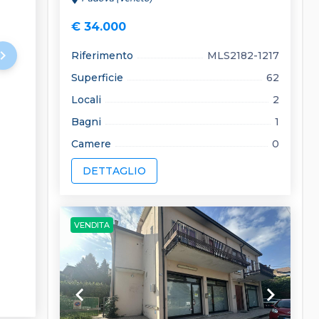
€ 34.000
rd_arrow_right
Riferimento
MLS2182-1217
Superficie
62
Locali
2
Bagni
1
Camere
0
DETTAGLIO
VENDITA
keyboard_arrow_left
keyboard_arrow_right