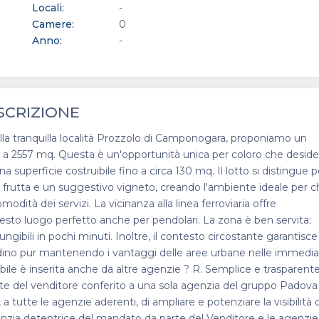
Locali:
-
Camere:
0
Anno:
-
SCRIZIONE
la tranquilla località Prozzolo di Camponogara, proponiamo un
ri a 2557 mq. Questa è un'opportunità unica per coloro che desid
na superficie costruibile fino a circa 130 mq. Il lotto si distingue p
 frutta e un suggestivo vigneto, creando l'ambiente ideale per c
modità dei servizi. La vicinanza alla linea ferroviaria offre
esto luogo perfetto anche per pendolari. La zona è ben servita:
gibili in pochi minuti. Inoltre, il contesto circostante garantisc
cittadino pur mantenendo i vantaggi delle aree urbane nelle immedi
ile è inserita anche da altre agenzie ? R. Semplice e trasparente
te del venditore conferito a una sola agenzia del gruppo Padova
 tutte le agenzie aderenti, di ampliare e potenziare la visibilità 
enzia detentrice del mandato da parte del Venditore e le agenzie