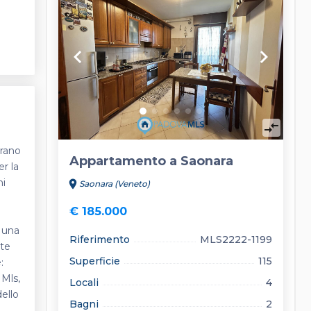
keyboard_arrow_left
keyboard_arrow_right
compare_arrows
erano
Appartamento a Saonara
er la
hi
location_on
Saonara (Veneto)
€ 185.000
e una
Riferimento
MLS2222-1199
ate
Superficie
115
:
 Mls,
Locali
4
dello
Bagni
2