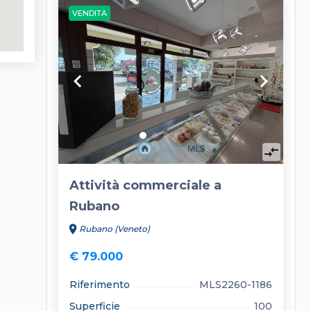
VENDITA
keyboard_arrow_left
keyboard_arrow_right
compare_arrows
Attività commerciale a
Rubano
location_on
Rubano (Veneto)
€ 79.000
Riferimento
MLS2260-1186
Superficie
100