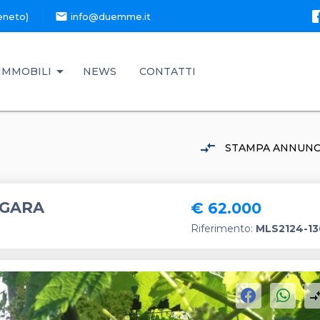
mail
eneto)
info@duemme.it
IMMOBILI
NEWS
CONTATTI
compare_arrows
STAMPA ANNUNC
OGARA
€ 62.000
Riferimento:
MLS2124-13
compare_a