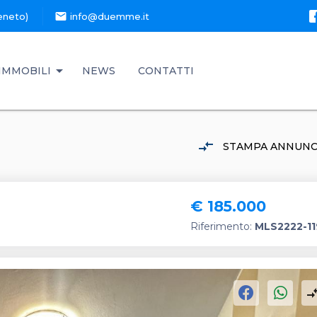
mail
eneto)
info@duemme.it
IMMOBILI
NEWS
CONTATTI
compare_arrows
STAMPA ANNUNC
€ 185.000
Riferimento:
MLS2222-1
compare_a