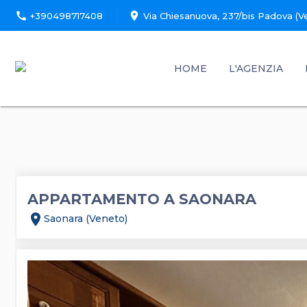
call
location_on
+390498717408
Via Chiesanuova, 237/bis Padova (V
HOME
L'AGENZIA
APPARTAMENTO A SAONARA
location_on
Saonara (Veneto)