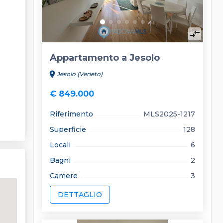
compare_arrows
Appartamento a Jesolo
location_on
Jesolo (Veneto)
€ 849.000
Riferimento
MLS2025-1217
Superficie
128
Locali
6
Bagni
2
Camere
3
DETTAGLIO