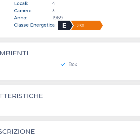
Locali:
4
Camere:
3
Anno:
1989
Classe Energetica:
131.09
MBIENTI
Box
check
TTERISTICHE
SCRIZIONE