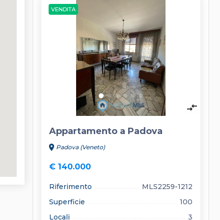
VENDITA
keyboard_arrow_left
keyboard_arrow_right
compare_arrows
Appartamento a Padova
location_on
Padova (Veneto)
€ 140.000
Riferimento
MLS2259-1212
Superficie
100
Locali
3