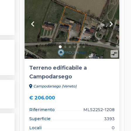
keyboard_arrow_left
keyboard_arrow_right
compare_arrows
Terreno edificabile a
Campodarsego
location_on
Campodarsego (Veneto)
€ 206.000
Riferimento
MLS2252-1208
Superficie
3393
Locali
0