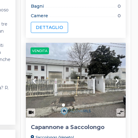
Bagni
0
noso
Camere
0
.
 tre
DETTAGLIO
un
ti
VENDITA
n
anche
keyboard_arrow_left
keyboard_arrow_right
a? R.
compare_arrows
Capannone a Saccolongo
location_on
Saccolongo (Veneto)