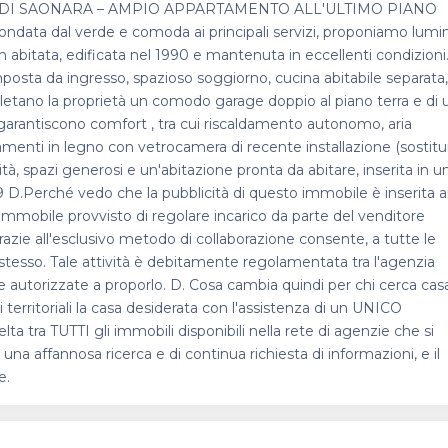
TORA DI SAONARA – AMPIO APPARTAMENTO ALL'ULTIMO PIANO
ndata dal verde e comoda ai principali servizi, proponiamo lumi
abitata, edificata nel 1990 e mantenuta in eccellenti condizioni
mposta da ingresso, spazioso soggiorno, cucina abitabile separata,
letano la proprietà un comodo garage doppio al piano terra e di 
arantiscono comfort , tra cui riscaldamento autonomo, aria
menti in legno con vetrocamera di recente installazione (sostitui
lità, spazi generosi e un'abitazione pronta da abitare, inserita in u
09 D.Perché vedo che la pubblicità di questo immobile è inserita 
immobile provvisto di regolare incarico da parte del venditore
azie all'esclusivo metodo di collaborazione consente, a tutte le
lo stesso. Tale attività è debitamente regolamentata tra l'agenzia
 autorizzate a proporlo. D. Cosa cambia quindi per chi cerca cas
ti territoriali la casa desiderata con l'assistenza di un UNICO
a tra TUTTI gli immobili disponibili nella rete di agenzie che si
na affannosa ricerca e di continua richiesta di informazioni, e il
e.