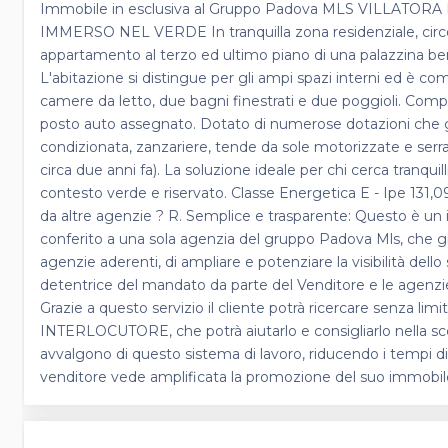
Immobile in esclusiva al Gruppo Padova MLS VILLA
IMMERSO NEL VERDE In tranquilla zona residenziale, circo
appartamento al terzo ed ultimo piano di una palazzina ben 
L'abitazione si distingue per gli ampi spazi interni ed è co
camere da letto, due bagni finestrati e due poggioli. Comp
posto auto assegnato. Dotato di numerose dotazioni che g
condizionata, zanzariere, tende da sole motorizzate e serra
circa due anni fa). La soluzione ideale per chi cerca tranquil
contesto verde e riservato. Classe Energetica E - Ipe 131,
da altre agenzie ? R. Semplice e trasparente: Questo è un 
conferito a una sola agenzia del gruppo Padova Mls, che gr
agenzie aderenti, di ampliare e potenziare la visibilità del
detentrice del mandato da parte del Venditore e le agenzie
Grazie a questo servizio il cliente potrà ricercare senza limi
INTERLOCUTORE, che potrà aiutarlo e consigliarlo nella scelt
avvalgono di questo sistema di lavoro, riducendo i tempi di u
venditore vede amplificata la promozione del suo immobil