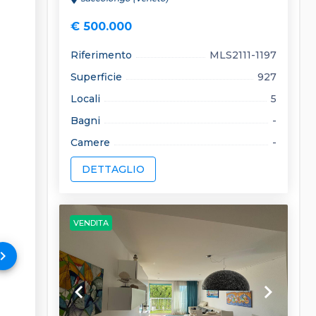
€ 500.000
Riferimento
MLS2111-1197
Superficie
927
Locali
5
Bagni
-
Camere
-
DETTAGLIO
VENDITA
rd_arrow_right
keyboard_arrow_left
keyboard_arrow_right