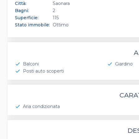
Città:
Saonara
Bagni:
2
Superficie:
115
Stato immobile:
Ottimo
A
Balconi
Giardino
check
check
Posti auto scoperti
check
CARA
Aria condizionata
check
DE