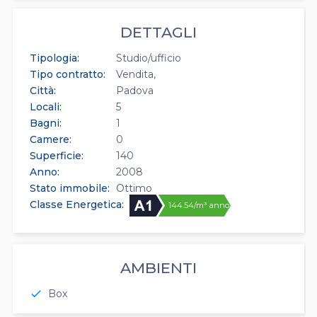
DETTAGLI
Tipologia:
Studio/ufficio
Tipo contratto:
Vendita
Città:
Padova
Locali:
5
Bagni:
1
Camere:
0
Superficie:
140
Anno:
2008
Stato immobile:
Ottimo
Classe Energetica:
144.54/m³ anno
AMBIENTI
Box
check