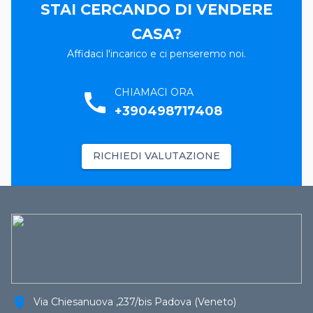
STAI CERCANDO DI VENDERE
CASA?
Affidaci l'incarico e ci penseremo noi.
CHIAMACI ORA
call
+390498717408
RICHIEDI VALUTAZIONE
location_on
Via Chiesanuova ,237/bis Padova (Veneto)