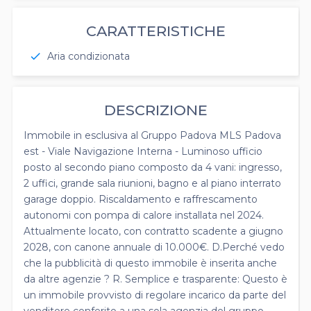
CARATTERISTICHE
Aria condizionata
check
DESCRIZIONE
Immobile in esclusiva al Gruppo Padova MLS Padova
est - Viale Navigazione Interna - Luminoso ufficio
posto al secondo piano composto da 4 vani: ingresso,
2 uffici, grande sala riunioni, bagno e al piano interrato
garage doppio. Riscaldamento e raffrescamento
autonomi con pompa di calore installata nel 2024.
Attualmente locato, con contratto scadente a giugno
2028, con canone annuale di 10.000€. D.Perché vedo
che la pubblicità di questo immobile è inserita anche
da altre agenzie ? R. Semplice e trasparente: Questo è
un immobile provvisto di regolare incarico da parte del
venditore conferito a una sola agenzia del gruppo