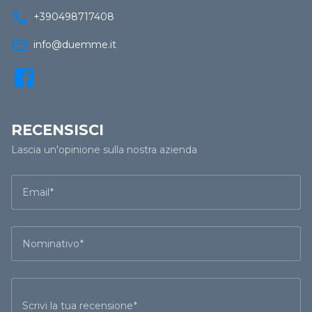
call
+390498717408
mail_outline
info@duemme.it
RECENSISCI
Lascia un'opinione sulla nostra azienda
Email
Nominativo
Scrivi la tua recensione