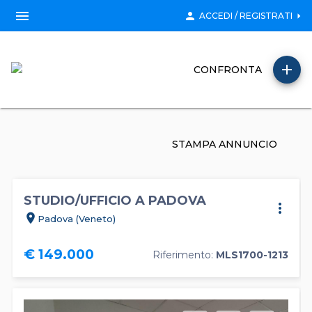
menu
person
arrow_right
ACCEDI / REGISTRATI
add
CONFRONTA
STAMPA ANNUNCIO
STUDIO/UFFICIO A PADOVA
more_vert
location_on
Padova (Veneto)
€ 149.000
Riferimento:
MLS1700-1213