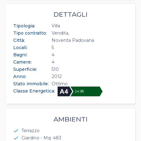
DETTAGLI
Tipologia:
Villa
Tipo contratto:
Vendita
Città:
Noventa Padovana
Locali:
5
Bagni:
4
Camere:
4
Superficie:
510
Anno:
2012
Stato immobile:
Ottimo
Classe Energetica:
24.98
AMBIENTI
Terrazzo
check
Giardino - Mq: 483
check