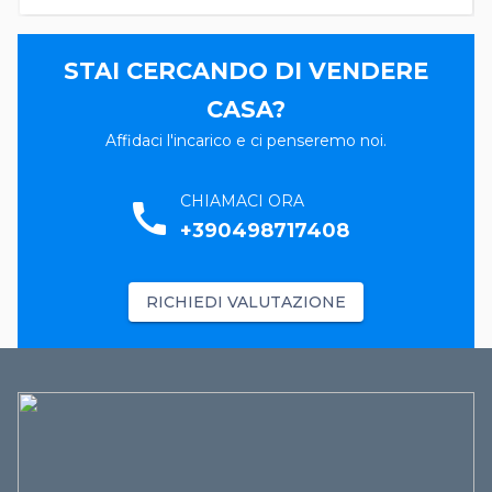
STAI CERCANDO DI VENDERE
CASA?
Affidaci l'incarico e ci penseremo noi.
CHIAMACI ORA
call
+390498717408
RICHIEDI VALUTAZIONE