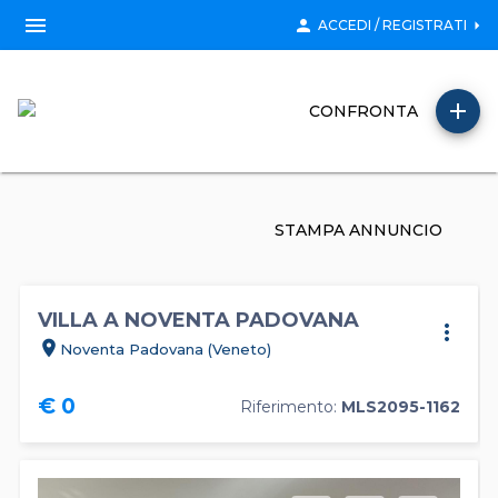
menu
person
arrow_right
ACCEDI / REGISTRATI
add
CONFRONTA
STAMPA ANNUNCIO
VILLA A NOVENTA PADOVANA
more_vert
location_on
Noventa Padovana (Veneto)
€ 0
Riferimento:
MLS2095-1162