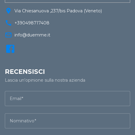
location_on
Via Chiesanuova ,237/bis Padova (Veneto)
call
+390498717408
mail_outline
info@duemme.it
RECENSISCI
Lascia un'opinione sulla nostra azienda
Email
Nominativo