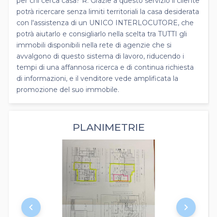
per chi cerca casa? R. Grazie a questo servizio il cliente
potrà ricercare senza limiti territoriali la casa desiderata
con l'assistenza di un UNICO INTERLOCUTORE, che
potrà aiutarlo e consigliarlo nella scelta tra TUTTI gli
immobili disponibili nella rete di agenzie che si
avvalgono di questo sistema di lavoro, riducendo i
tempi di una affannosa ricerca e di continua richiesta
di informazioni, e il venditore vede amplificata la
promozione del suo immobile.
PLANIMETRIE
keyboard_arrow_left
keyboard_arrow_right