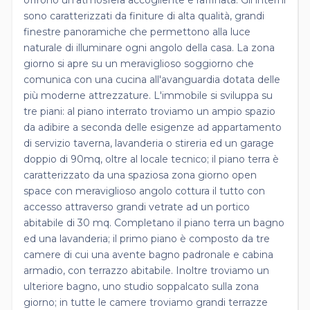
sono caratterizzati da finiture di alta qualità, grandi
finestre panoramiche che permettono alla luce
naturale di illuminare ogni angolo della casa. La zona
giorno si apre su un meraviglioso soggiorno che
comunica con una cucina all'avanguardia dotata delle
più moderne attrezzature. L'immobile si sviluppa su
tre piani: al piano interrato troviamo un ampio spazio
da adibire a seconda delle esigenze ad appartamento
di servizio taverna, lavanderia o stireria ed un garage
doppio di 90mq, oltre al locale tecnico; il piano terra è
caratterizzato da una spaziosa zona giorno open
space con meraviglioso angolo cottura il tutto con
accesso attraverso grandi vetrate ad un portico
abitabile di 30 mq. Completano il piano terra un bagno
ed una lavanderia; il primo piano è composto da tre
camere di cui una avente bagno padronale e cabina
armadio, con terrazzo abitabile. Inoltre troviamo un
ulteriore bagno, uno studio soppalcato sulla zona
giorno; in tutte le camere troviamo grandi terrazze