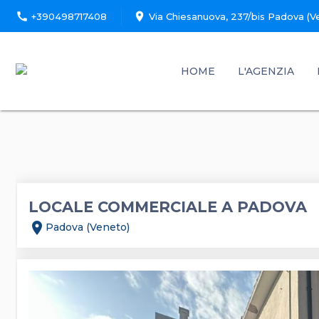
call
location_on
+390498717408
Via Chiesanuova, 237/bis Padova (V
HOME
L'AGENZIA
LOCALE COMMERCIALE A PADOVA
location_on
Padova (Veneto)