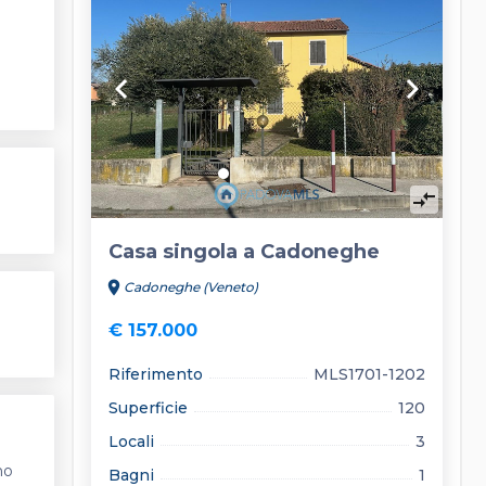
keyboard_arrow_left
keyboard_arrow_right
compare_arrows
Casa singola a Cadoneghe
location_on
Cadoneghe (Veneto)
€ 157.000
Riferimento
MLS1701-1202
Superficie
120
Locali
3
no
Bagni
1