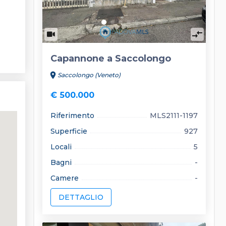
compare_arrows
Capannone a Saccolongo
location_on
Saccolongo (Veneto)
€ 500.000
Riferimento
MLS2111-1197
Superficie
927
Locali
5
Bagni
-
Camere
-
DETTAGLIO