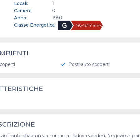
Locali:
1
Camere:
0
Anno:
1950
Classe Energetica:
495.42/m³ anno
MBIENTI
coperti
Posti auto scoperti
check
TTERISTICHE
SCRIZIONE
o fronte strada in via Fornaci a Padova vendesi. Negozio al pia