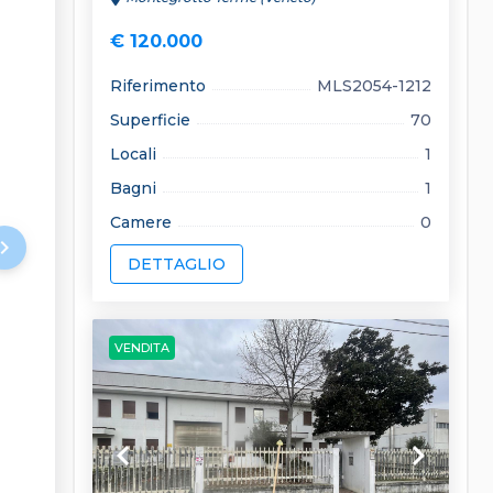
€ 120.000
Riferimento
MLS2054-1212
Superficie
70
Locali
1
Bagni
1
Camere
0
rd_arrow_right
DETTAGLIO
VENDITA
keyboard_arrow_left
keyboard_arrow_right