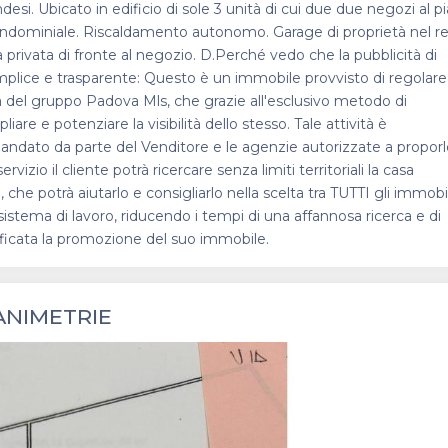
esi. Ubicato in edificio di sole 3 unità di cui due due negozi al p
ndominiale. Riscaldamento autonomo. Garage di proprietà nel re
a privata di fronte al negozio. D.Perché vedo che la pubblicità di
mplice e trasparente: Questo è un immobile provvisto di regolare
a del gruppo Padova Mls, che grazie all'esclusivo metodo di
are e potenziare la visibilità dello stesso. Tale attività è
ndato da parte del Venditore e le agenzie autorizzate a proporl
zio il cliente potrà ricercare senza limiti territoriali la casa
 potrà aiutarlo e consigliarlo nella scelta tra TUTTI gli immobil
sistema di lavoro, riducendo i tempi di una affannosa ricerca e di
lificata la promozione del suo immobile.
ANIMETRIE