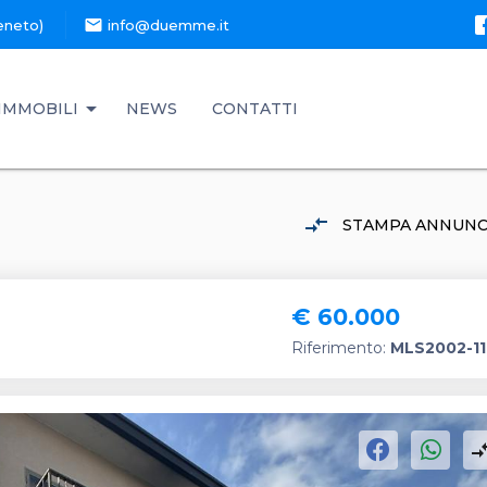
mail
eneto)
info@duemme.it
IMMOBILI
NEWS
CONTATTI
compare_arrows
STAMPA ANNUNC
€ 60.000
Riferimento:
MLS2002-1
compare_a