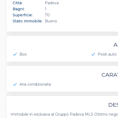
Città:
Padova
Bagni:
1
Superficie:
70
Stato immobile:
Buono
A
Box
Posti auto 
check
check
CARA
Aria condizionata
check
DE
Immobile in esclusiva al Gruppo Padova MLS Ottimo negozi