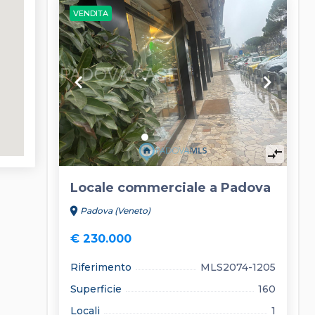
VENDITA
keyboard_arrow_left
keyboard_arrow_right
compare_arrows
Locale commerciale a Padova
location_on
Padova (Veneto)
€ 230.000
Riferimento
MLS2074-1205
Superficie
160
Locali
1