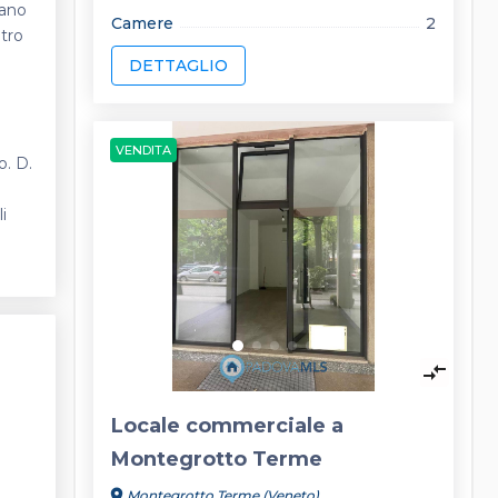
iano
Camere
2
tro
DETTAGLIO
VENDITA
o. D.
i
keyboard_arrow_left
keyboard_arrow_right
compare_arrows
Locale commerciale a
Montegrotto Terme
location_on
Montegrotto Terme (Veneto)