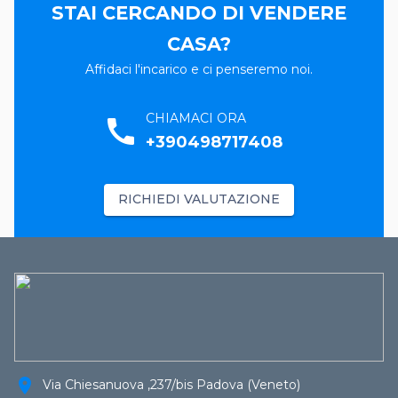
STAI CERCANDO DI VENDERE
CASA?
Affidaci l'incarico e ci penseremo noi.
CHIAMACI ORA
call
+390498717408
RICHIEDI VALUTAZIONE
location_on
Via Chiesanuova ,237/bis Padova (Veneto)