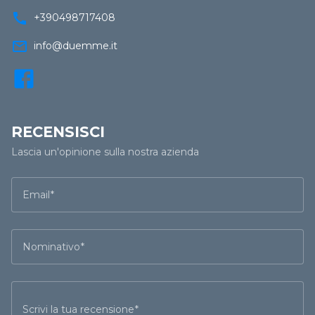
call
+390498717408
mail_outline
info@duemme.it
RECENSISCI
Lascia un'opinione sulla nostra azienda
Email
Nominativo
Scrivi la tua recensione