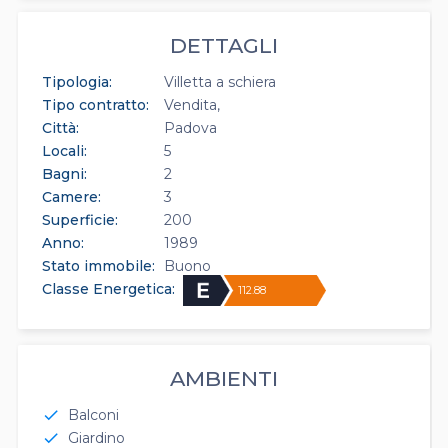
DETTAGLI
Tipologia:
Villetta a schiera
Tipo contratto:
Vendita
Città:
Padova
Locali:
5
Bagni:
2
Camere:
3
Superficie:
200
Anno:
1989
Stato immobile:
Buono
Classe Energetica:
112.88
AMBIENTI
Balconi
check
Giardino
check