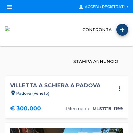
menu
person
arrow_right
ACCEDI / REGISTRATI
add
CONFRONTA
STAMPA ANNUNCIO
VILLETTA A SCHIERA A PADOVA
more_vert
location_on
Padova (Veneto)
€ 300.000
Riferimento:
MLS1719-1199