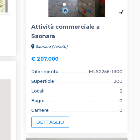
compare_arrows
Attività commerciale a
Saonara
location_on
Saonara (Veneto)
€ 207.000
Riferimento
MLS2256-1300
Superficie
200
Locali
2
Bagni
0
Camere
0
DETTAGLIO