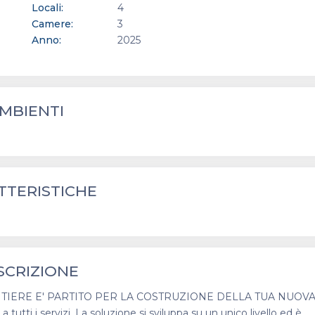
Locali:
4
Camere:
3
Anno:
2025
MBIENTI
TTERISTICHE
SCRIZIONE
L CANTIERE E' PARTITO PER LA COSTRUZIONE DELLA TUA NUOV
tti i servizi. La soluzione si sviluppa su un unico livello ed è