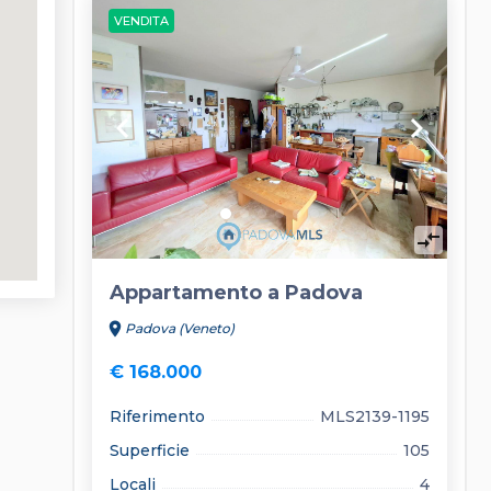
VENDITA
keyboard_arrow_left
keyboard_arrow_right
compare_arrows
Appartamento a Padova
location_on
Padova (Veneto)
€ 168.000
Riferimento
MLS2139-1195
Superficie
105
Locali
4