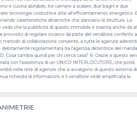
o e cucina abitabile, tre camere a scalare, due bagni e due
ate tecnologie costruttive atte all'efficientamento energetico. E
nendo caratteristiche dinamiche che slanciano la struttura. La
 vedo che la pubblicità di questo immobile è inserita anche da al
provvisto di regolare incarico da parte del venditore conferito 
o metodo di collaborazione consente, a tutte le agenzie aderenti,
vità è debitamente regolamentata tra l'agenzia detentrice del mand
 D. Cosa cambia quindi per chi cerca casa? R. Grazie a questo serv
 desiderata con l'assistenza di un UNICO INTERLOCUTORE, che potrà
sponibili nella rete di agenzie che si avvalgono di questo sistema di
nua richiesta di informazioni, e il venditore vede amplificata la
ANIMETRIE