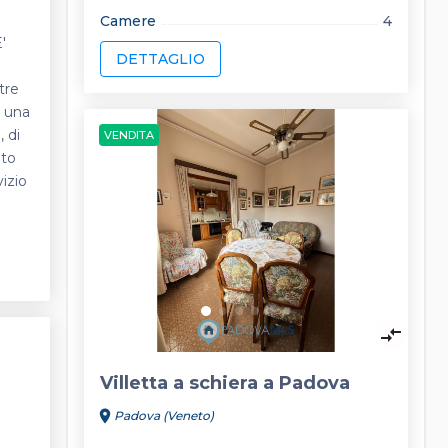
Camere
4
'
DETTAGLIO
tre
a una
 di
VENDITA
ato
izio
keyboard_arrow_left
keyboard_arrow_right
compare_arrows
Villetta a schiera a Padova
location_on
Padova (Veneto)