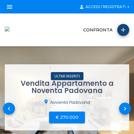
menu
person
arrow_right
ACCEDI / REGISTRATI
add
CONFRONTA
ULTIMI INSERITI
Vendita Appartamento a
Noventa Padovana
location_on
Noventa Padovana
keyboard_arrow_left
keyboard_arrow_right
€ 270.000