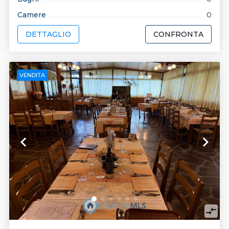
Camere
0
DETTAGLIO
CONFRONTA
VENDITA
keyboard_arrow_left
keyboard_arrow_right
compare_arrows