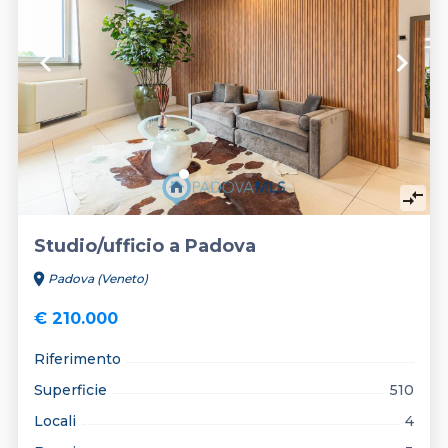
keyboard_arrow_left
keyboard_arrow_right
compare_arrows
Studio/ufficio a Padova
location_on
Padova (Veneto)
€ 210.000
Riferimento
Superficie
510
Locali
4