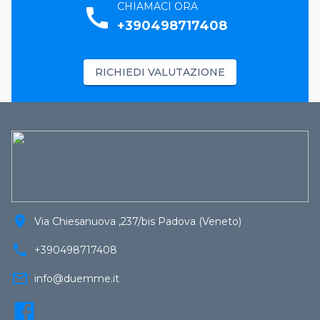
CHIAMACI ORA
call
+390498717408
RICHIEDI VALUTAZIONE
location_on
Via Chiesanuova ,237/bis Padova (Veneto)
call
+390498717408
mail_outline
info@duemme.it