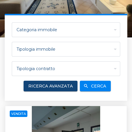
Categoria immobile
Tipologia immobile
Tipologia contratto
RICERCA AVANZATA
CERCA
search
VENDITA