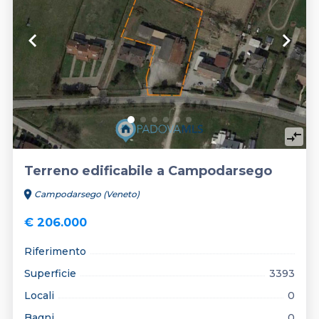
keyboard_arrow_left
keyboard_arrow_right
compare_arrows
Terreno edificabile a Campodarsego
location_on
Campodarsego (Veneto)
€ 206.000
Riferimento
Superficie
3393
Locali
0
Bagni
0