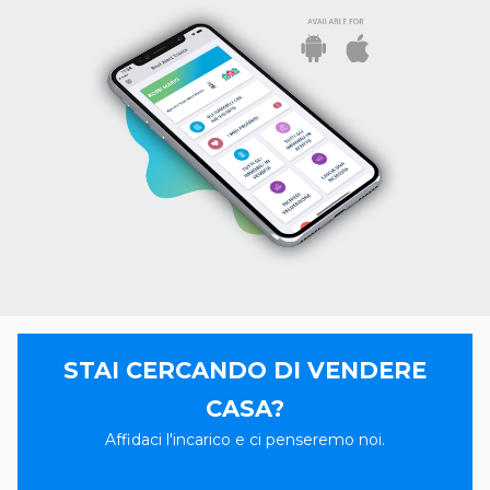
STAI CERCANDO DI VENDERE
CASA?
Affidaci l'incarico e ci penseremo noi.