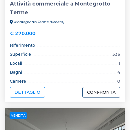
Attività commerciale a Montegrotto
Terme
location_on
Montegrotto Terme (Veneto)
€ 270.000
Riferimento
Superficie
336
Locali
1
Bagni
4
Camere
0
DETTAGLIO
CONFRONTA
VENDITA