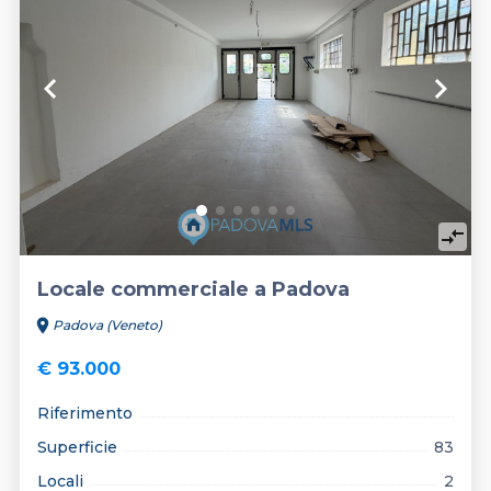
keyboard_arrow_left
keyboard_arrow_right
compare_arrows
Locale commerciale a Padova
location_on
Padova (Veneto)
€ 93.000
Riferimento
Superficie
83
Locali
2