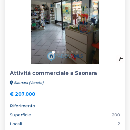
keyboard_arrow_left
keyboard_arrow_right
compare_arrows
Attività commerciale a Saonara
location_on
Saonara (Veneto)
€ 207.000
Riferimento
Superficie
200
Locali
2