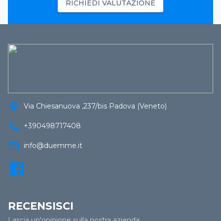
RICHIEDI VALUTAZIONE
location_on
Via Chiesanuova ,237/bis Padova (Veneto)
call
+390498717408
mail_outline
info@duemme.it
RECENSISCI
Lascia un'opinione sulla nostra azienda