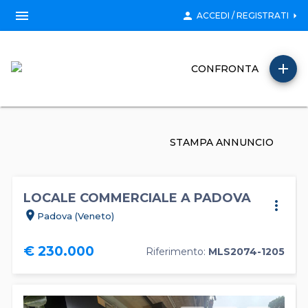
menu
person
arrow_right
ACCEDI / REGISTRATI
add
CONFRONTA
STAMPA ANNUNCIO
LOCALE COMMERCIALE A PADOVA
more_vert
location_on
Padova (Veneto)
€ 230.000
Riferimento:
MLS2074-1205