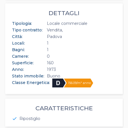
DETTAGLI
Tipologia:
Locale commerciale
Tipo contratto:
Vendita
Città:
Padova
Locali:
1
Bagni:
1
Camere:
0
Superficie:
160
Anno:
1973
Stato immobile:
Buono
Classe Energetica:
156.09/m³ anno
CARATTERISTICHE
Ripostiglio
check