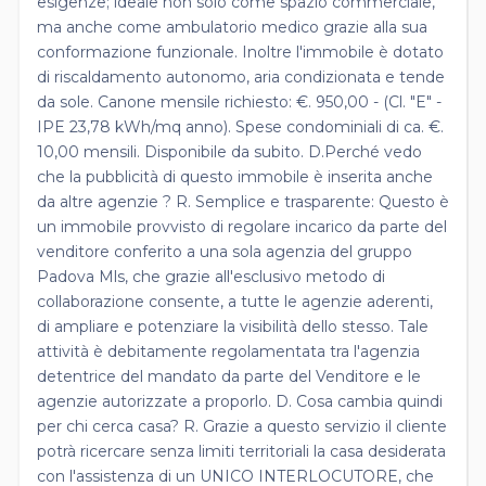
esigenze; ideale non solo come spazio commerciale,
ma anche come ambulatorio medico grazie alla sua
conformazione funzionale. Inoltre l'immobile è dotato
di riscaldamento autonomo, aria condizionata e tende
da sole. Canone mensile richiesto: €. 950,00 - (Cl. "E" -
IPE 23,78 kWh/mq anno). Spese condominiali di ca. €.
10,00 mensili. Disponibile da subito. D.Perché vedo
che la pubblicità di questo immobile è inserita anche
da altre agenzie ? R. Semplice e trasparente: Questo è
un immobile provvisto di regolare incarico da parte del
venditore conferito a una sola agenzia del gruppo
Padova Mls, che grazie all'esclusivo metodo di
collaborazione consente, a tutte le agenzie aderenti,
di ampliare e potenziare la visibilità dello stesso. Tale
attività è debitamente regolamentata tra l'agenzia
detentrice del mandato da parte del Venditore e le
agenzie autorizzate a proporlo. D. Cosa cambia quindi
per chi cerca casa? R. Grazie a questo servizio il cliente
potrà ricercare senza limiti territoriali la casa desiderata
con l'assistenza di un UNICO INTERLOCUTORE, che