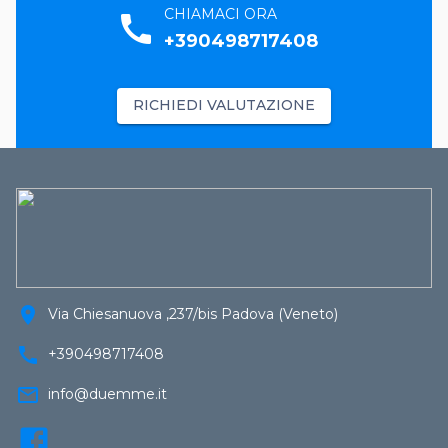
CHIAMACI ORA
call
+390498717408
RICHIEDI VALUTAZIONE
location_on
Via Chiesanuova ,237/bis Padova (Veneto)
call
+390498717408
mail_outline
info@duemme.it