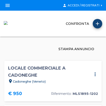
menu
person
arrow_right
ACCEDI / REGISTRATI
add
CONFRONTA
STAMPA ANNUNCIO
LOCALE COMMERCIALE A
more_vert
CADONEGHE
location_on
Cadoneghe (Veneto)
€ 950
Riferimento:
MLS1895-1202