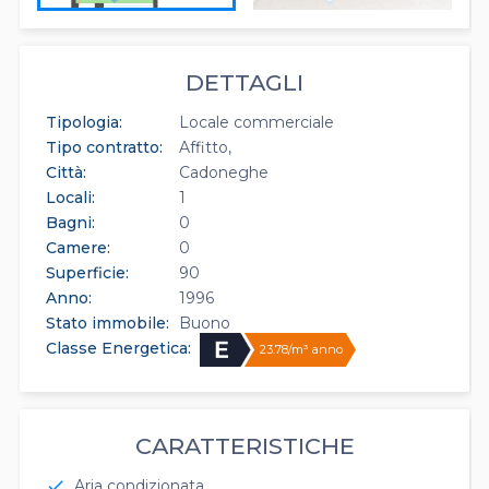
DETTAGLI
Tipologia:
Locale commerciale
Tipo contratto:
Affitto
Città:
Cadoneghe
Locali:
1
Bagni:
0
Camere:
0
Superficie:
90
Anno:
1996
Stato immobile:
Buono
Classe Energetica:
23.78/m³ anno
CARATTERISTICHE
Aria condizionata
check