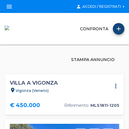
menu
person
arrow_right
ACCEDI / REGISTRATI
add
CONFRONTA
STAMPA ANNUNCIO
VILLA A VIGONZA
more_vert
location_on
Vigonza (Veneto)
€ 450.000
Riferimento:
MLS1811-1205