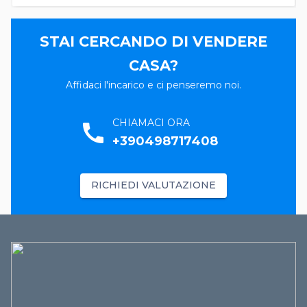
STAI CERCANDO DI VENDERE
CASA?
Affidaci l'incarico e ci penseremo noi.
CHIAMACI ORA
call
+390498717408
RICHIEDI VALUTAZIONE