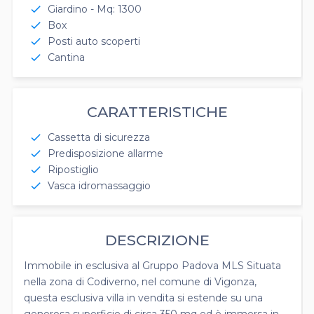
Giardino - Mq: 1300
check
Box
check
Posti auto scoperti
check
Cantina
check
CARATTERISTICHE
Cassetta di sicurezza
check
Predisposizione allarme
check
Ripostiglio
check
Vasca idromassaggio
check
DESCRIZIONE
Immobile in esclusiva al Gruppo Padova MLS Situata
nella zona di Codiverno, nel comune di Vigonza,
questa esclusiva villa in vendita si estende su una
generosa superficie di circa 350 mq ed è immersa in