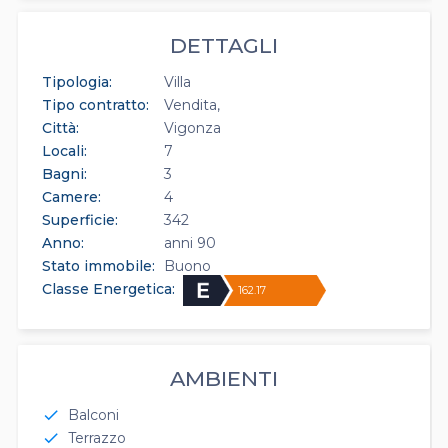
DETTAGLI
Tipologia:
Villa
Tipo contratto:
Vendita
Città:
Vigonza
Locali:
7
Bagni:
3
Camere:
4
Superficie:
342
Anno:
anni 90
Stato immobile:
Buono
Classe Energetica:
162.17
AMBIENTI
Balconi
check
Terrazzo
check