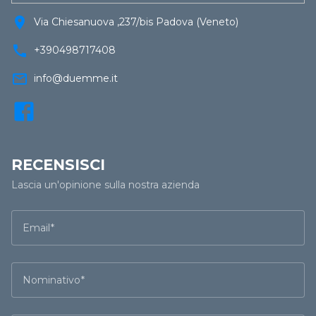
location_on
Via Chiesanuova ,237/bis Padova (Veneto)
call
+390498717408
mail_outline
info@duemme.it
RECENSISCI
Lascia un'opinione sulla nostra azienda
Email
Nominativo