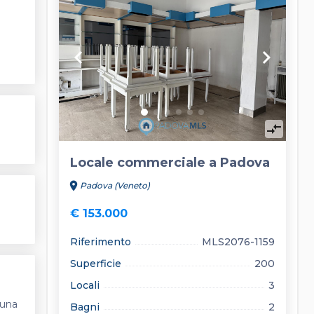
keyboard_arrow_left
keyboard_arrow_right
compare_arrows
Locale commerciale a Padova
location_on
Padova (Veneto)
€ 153.000
Riferimento
MLS2076-1159
Superficie
200
Locali
3
 una
Bagni
2