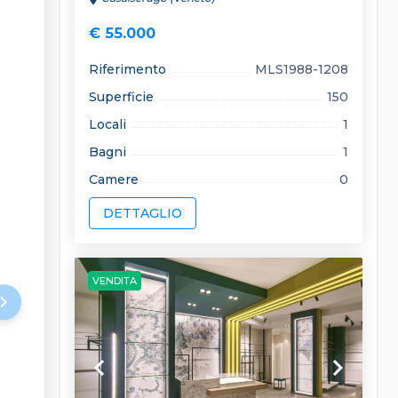
€ 55.000
Riferimento
MLS1988-1208
Superficie
150
Locali
1
Bagni
1
Camere
0
DETTAGLIO
VENDITA
rd_arrow_right
keyboard_arrow_left
keyboard_arrow_right