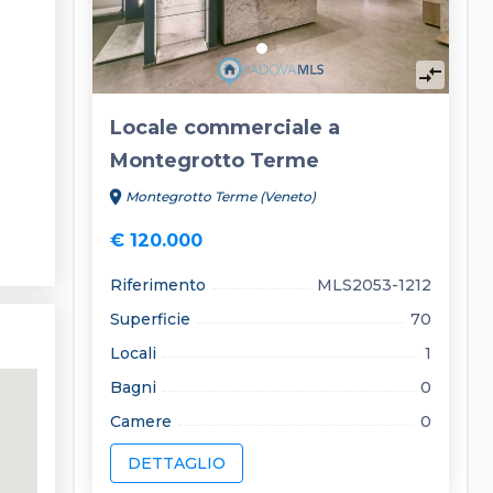
compare_arrows
Locale commerciale a
Montegrotto Terme
location_on
Montegrotto Terme (Veneto)
€ 120.000
Riferimento
MLS2053-1212
Superficie
70
Locali
1
Bagni
0
Camere
0
DETTAGLIO