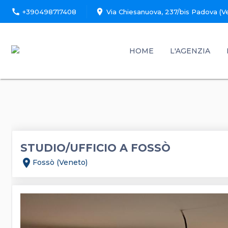
call
location_on
+390498717408
Via Chiesanuova, 237/bis Padova (V
HOME
L'AGENZIA
STUDIO/UFFICIO A FOSSÒ
location_on
Fossò (Veneto)