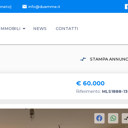
mail
eneto)
info@duemme.it
IMMOBILI
NEWS
CONTATTI
compare_arrows
STAMPA ANNUNC
€ 60.000
Riferimento:
MLS1888-13
compare_a