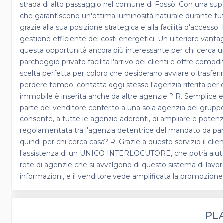
strada di alto passaggio nel comune di Fossò. Con una super
che garantiscono un'ottima luminosità naturale durante tutto 
grazie alla sua posizione strategica e alla facilità d'acce
gestione efficiente dei costi energetici. Un ulteriore vant
questa opportunità ancora più interessante per chi cerca un
parcheggio privato facilita l'arrivo dei clienti e offre comod
scelta perfetta per coloro che desiderano avviare o trasferi
perdere tempo: contatta oggi stesso l'agenzia riferita per 
immobile è inserita anche da altre agenzie ? R. Semplice e
parte del venditore conferito a una sola agenzia del grupp
consente, a tutte le agenzie aderenti, di ampliare e potenzia
regolamentata tra l'agenzia detentrice del mandato da par
quindi per chi cerca casa? R. Grazie a questo servizio il clien
l'assistenza di un UNICO INTERLOCUTORE, che potrà aiutarlo e
rete di agenzie che si avvalgono di questo sistema di lavoro
informazioni, e il venditore vede amplificata la promozion
PL