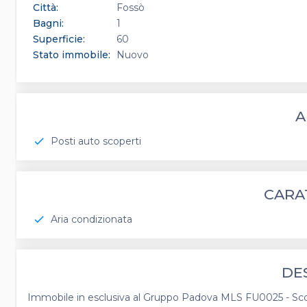
Città:
Fossò
Bagni:
1
Superficie:
60
Stato immobile:
Nuovo
A
Posti auto scoperti
check
CARA
Aria condizionata
check
DE
Immobile in esclusiva al Gruppo Padova MLS FU0025 - Scopr