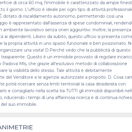
ficie di circa 60 mq, l'immobile è caratterizzato da ampie fines
il giorno. L'ufficio è ideale per ogni tipo di attività professional
sso. È dotato di riscaldamento autonomo, permettendo così una
aggio è rappresentato dall'assenza di spese condominiali, renden
 ambiente lavorativo senza oneri aggiuntivi. Inoltre, la presenza
ità ai dipendenti. Libero da subito, questo ufficio si presenta come
re la propria attività in uno spazio funzionale e ben posizionato. 
organizzare una visita! D.Perché vedo che la pubblicità di questo
 trasparente: Questo è un immobile provvisto di regolare incaric
o Padova Mls, che grazie all'esclusivo metodo di collaborazione
re la visibilità dello stesso. Tale attività è debitamente
te del Venditore e le agenzie autorizzate a proporlo. D. Cosa ca
te potrà ricercare senza limiti territoriali la casa desiderata con
 consigliarlo nella scelta tra TUTTI gli immobili disponibili nel
, riducendo i tempi di una affannosa ricerca e di continua richies
e del suo immobile.
ANIMETRIE