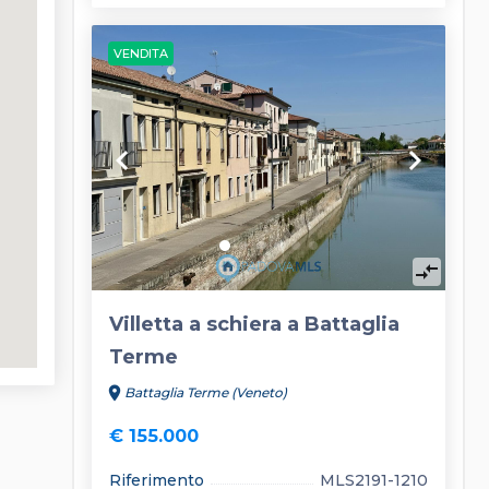
VENDITA
keyboard_arrow_left
keyboard_arrow_right
compare_arrows
Villetta a schiera a Battaglia
Terme
location_on
Battaglia Terme (Veneto)
€ 155.000
Riferimento
MLS2191-1210